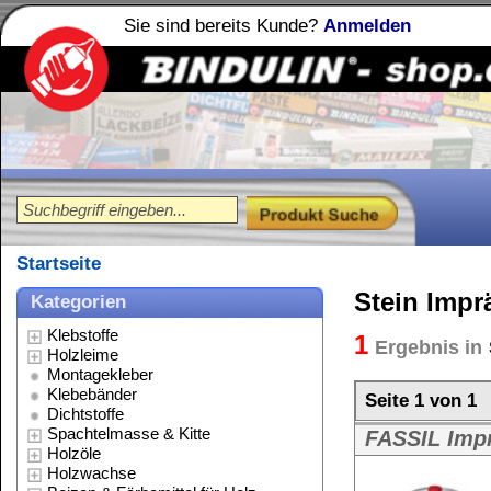
Sie sind bereits Kunde?
Anmelden
Holzleime
Leimfibel
®
Startseite
Stein Imprägnierung
Kategorien
Klebstoffe
1
Ergebnis in
Stein Impr?gnierung
Holzleime
Montagekleber
Klebebänder
Seite 1 von 1
Dichtstoffe
Spachtelmasse & Kitte
FASSIL Imprägnierlösung - für a
Holzöle
FASSIL Impräg
Holzwachse
Beizen & Färbemittel für Holz
Weitere Größen:
Lacke & Farben
Stein Imprägnierung
Polituren
Reinigungsmittel
Lösungsmittel
Verdünnungen
Schmierstoffe
Seite 1 von 1
Spezialitäten
Werkzeug & Zubehör