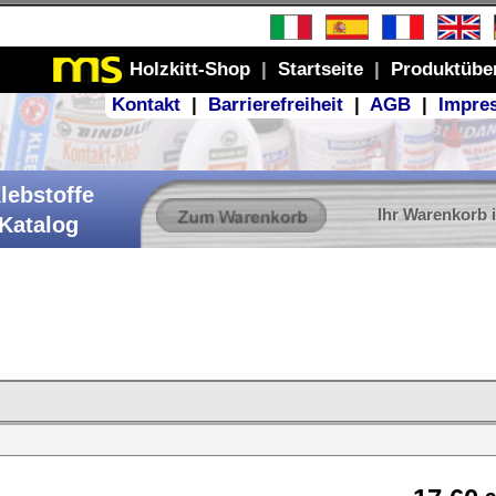
Produktübersicht
GB
|
Impressum
r Warenkorb ist leer
17,60
€
,60 € / 100 ml
VN 100
t.Nr.:
21,67