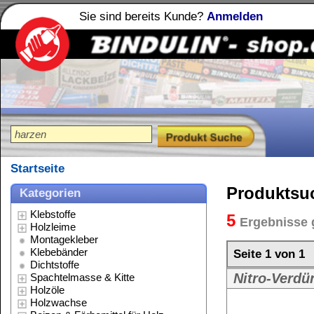
Sie sind bereits Kunde?
Anmelden
Holzleime
Leimfibel
®
Startseite
Produktsuche
Kategorien
Klebstoffe
5
Ergebnisse gefunden für:
harzen
Holzleime
Montagekleber
Klebebänder
Seite 1 von 1
Dichtstoffe
Nitro-Verdünnung - für Nitro-L
Spachtelmasse & Kitte
Holzöle
Nitro-Verdünn
Holzwachse
Beizen & Färbemittel für Holz
Weitere Größen:
Lacke & Farben
5 Liter Kanne
,
10 L
Stein Imprägnierung
Polituren
Reinigungsmittel
Lösungsmittel
Verdünnungen
BINDAN-IQ pH-neutral - der int
Schmierstoffe
Spezialitäten
BINDAN-IQ pH-
Werkzeug & Zubehör
der intelligente Hol