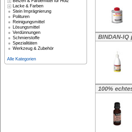
Alle Kategorien
Weitere Größen:
2,5 kg Eimer
,
5 kg 
25 kg Rundhobbock
100% echtes Balsam-Terpentinöl
Balsam-Terpent
Weitere Größen:
500 ml Flasche
,
10
25 Liter Hobbock
BINDAN-TR - Trennmittel für d
BINDAN-TR Tre
Weitere Größen:
Holz-Schutz- Öl für außen - re
Holz-Schutz-Öl
Weitere Größen:
10 Liter Kanne
,
25 