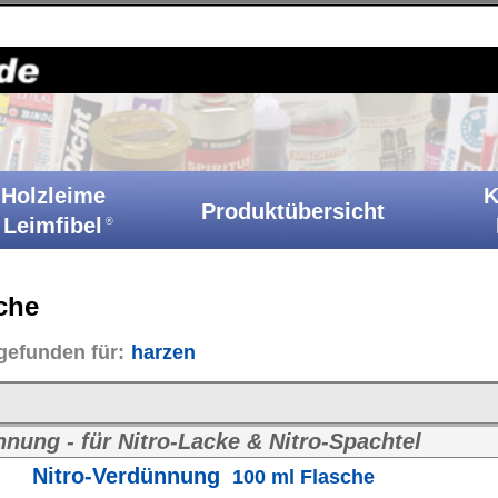
Holzkitt-Shop
|
Startseite
|
Kontakt
|
Barrierefreiheit
|
A
Klebstoffe
Produktübersicht
Ih
Katalog
acke & Nitro-Spachtel
ung
100 ml Flasche
250 ml Flasche
,
500 ml Flasche
,
1000 ml Flasche
,
2,5 Liter Kanne
,
17
iter Kanne
,
25 Liter Hobbock
Ar
elligente Holzleim B3/D3
neutral
280 g Flasche
zleim B3/D3