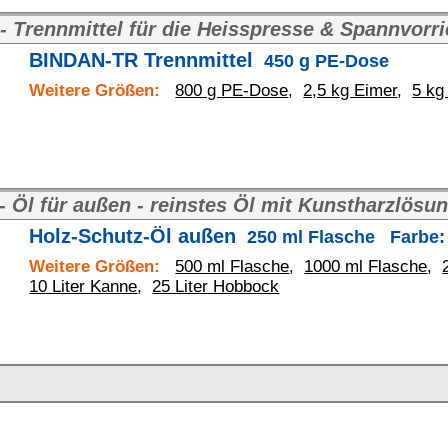
Kontakt
BINDULIN
gegründet 
®
Technische Auskunft:
e-Mail: shop(at)bindulin.de
BINDULIN-WERK
®
nal)
H.L.Schönleber GmbH
Sicherheitsdatenblätter:
e-Mail: sdb(at)bindulin.de
Wehlauer Str. 49-59
90766 Fürth
Produktfragen
bitte nur per e-Mail
oder
Deutschland / Germany
Kontaktformular
.
Anfahrt
(Google maps)
Wir sind für Sie da:
Bitte vorher absprechen.
Mo-Do:
8:00 - 15:30 Uhr
Fr:
8:00 - 13:30 Uhr
Shop-Hotline:
0911 - 73 08 478
Telefon:
0911 - 73 10 48
Telefax:
0911 - 73 10 45
tets zu befolgen. / Always follow the information on the product label.
 angegeben - eine Mindesthaltbarkeit / Lagerstabilität von 12 Monaten (1 Jahr).
chen Mehrwertsteuer (19%), inklusive Verpackungs- und Portokosten innerhalb Deutschlands.
GmbH • © 2009-2026 Nicolas Schönleber • Alle Rechte vorbehalten