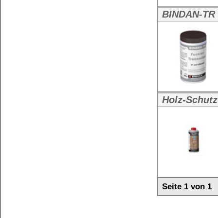
Seite 1 von 1
Kundenservice
Zahlungsmethoden
Kundenkonto
Zahlungs- und Versandinformationen
Banküberweisung
(auch Internatio
AGB und Kundeninformationen
Widerrufsbelehrung
Wir versenden mit
Barrierefreiheitserklärung
&
Datenschutz
Impressum
Die Informationen auf dem Produktetikett sind s
Unsere Produkte haben - sofern nicht beim Produkt anders
Alle Preise sind Bruttopreise in Euro (€), inklusive der gesetzli
Widerrufen
Copyright © 2009-2026 BINDULIN-WERK H.L.Schönleber 