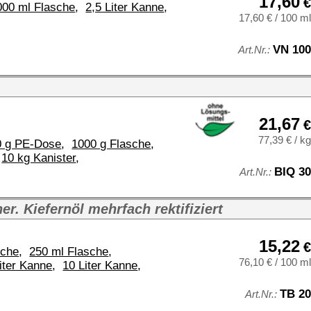
€
77,39 € / kg
BIQ 30
t.Nr.:
15,22
€
,10 € / 100 ml
TB 20
rt.Nr.:
40,21
€
89,36 € / kg
BTR 50
.Nr.:
24,99
€
,00 € / 100 ml
AHÖ 250 A
: