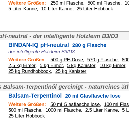
500 g PE-Dose
,
570 g Flasche
,
800 g PE-Dose
,
1000 g Flasche
,
Eimer
,
5 kg Kanister
,
10 kg Eimer
,
10 kg Kanister
,
,
25 kg Kanister
Ar
 gereinigt - naturreines äther. Kiefernöl mehrfach rektifiziert
inöl
20 ml Glasflasche lose
50 ml Glasflasche lose
,
100 ml Flasche
,
250 ml Flasche
,
76
00 ml Flasche
,
2,5 Liter Kanne
,
5 Liter Kanne
,
10 Liter Kanne
,
A
ie Heisspresse & Spannvorrichtung
nnmittel
450 g PE-Dose
800 g PE-Dose
,
2,5 kg Eimer
,
5 kg Eimer
Art
instes Öl mit Kunstharzlösung
 außen
250 ml Flasche Farbe: farblos-neutral
500 ml Flasche
,
1000 ml Flasche
,
2,5 Liter Kanne
,
5 Liter Kanne
,
10
Liter Hobbock
Art.Nr.