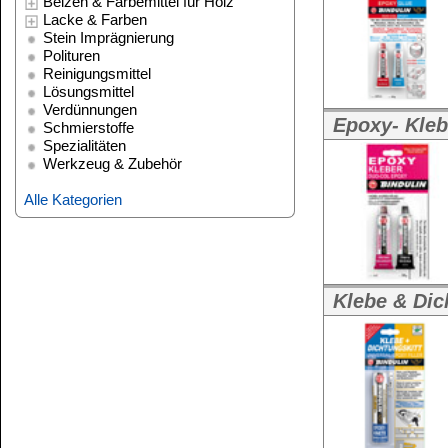
Weitere Größen:
Alle Kategorien
Klebe & Dichtungskitt - 2-Komp
Klebe-&Dichtun
Minuten-Epoxy- Kleber - klebt 
8-Min.-Epoxy-K
Weitere Größen:
8-Min-Epoxy-Hä
8-Min-Epoxy-H