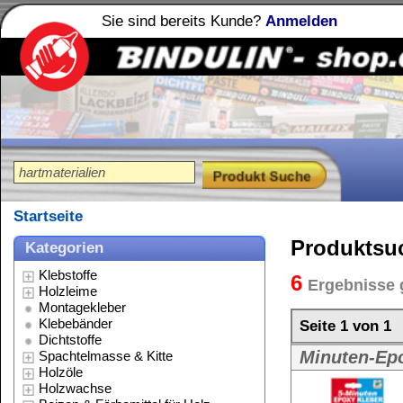
Sie sind bereits Kunde?
Anmelden
Holzleime
Leimfibel
®
Startseite
Produktsuche
Kategorien
Klebstoffe
6
Ergebnisse gefunden für:
hartmat
Holzleime
Montagekleber
Klebebänder
Seite 1 von 1
Dichtstoffe
Minuten-Epoxy- Kleber - klebt 
Spachtelmasse & Kitte
Holzöle
5-Min.-Epoxy-K
Holzwachse
Beizen & Färbemittel für Holz
Weitere Größe:
2
Lacke & Farben
Stein Imprägnierung
Polituren
Reinigungsmittel
Lösungsmittel
Verdünnungen
Epoxy- Kleber BINDENORM - Sup
Schmierstoffe
Spezialitäten
BINDENORM Ep
Werkzeug & Zubehör