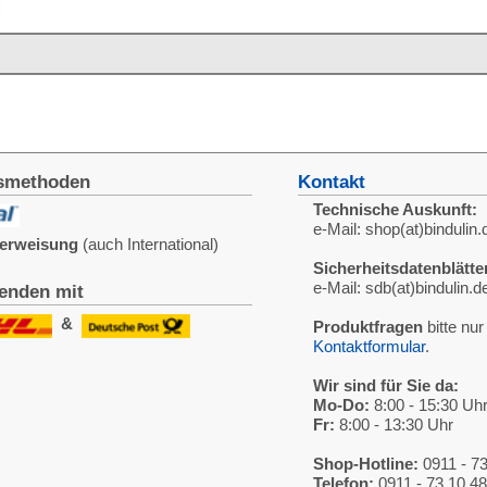
chen Mehrwertsteuer (19%), inklusive Verpackungs- und Portokosten innerhalb Deutschlands.
GmbH • © 2009-2026 Nicolas Schönleber • Alle Rechte vorbehalten