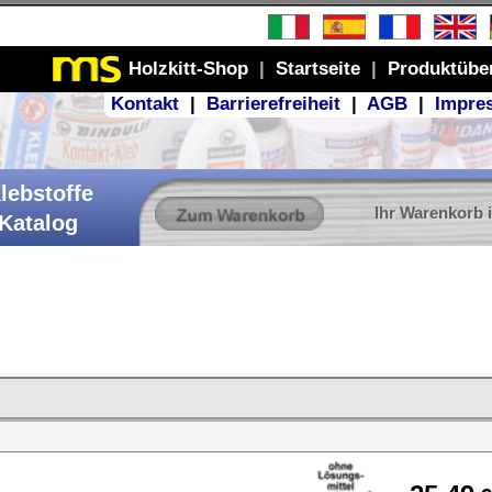
Produktübersicht
GB
|
Impressum
r Warenkorb ist leer
25,49
€
7,45 € / 100 g
EPX 5
rt.Nr.:
24,05