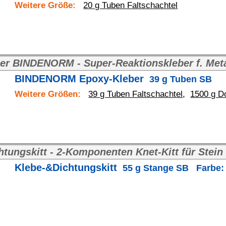
39 g Tuben Faltschachtel
,
1500 g Dose+Dose
,
15 kg Eimer+Eimer
6
onenten Knet-Kitt für Stein und Metall
gskitt
55 g Stange SB Farbe: grau
6
Art.Nr
in Minuten
leber
37 g Tuben SB
37 g Tuben Faltschachtel
,
1600 g Dose+Dose
8
Ar
rter B
800 g Metalldose
Art.Nr.
arz A
800 g Metalldose