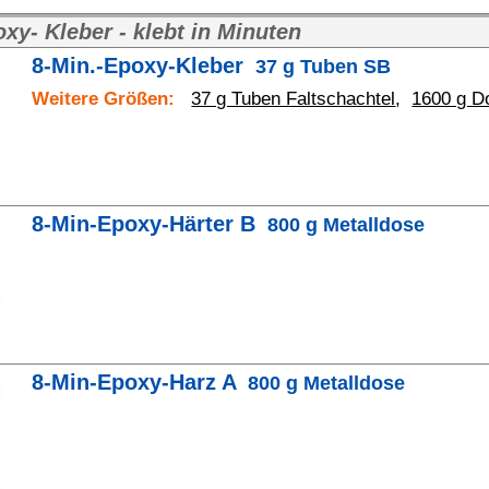
Art.Nr.
Kontakt
BINDULIN
gegründet 
®
Technische Auskunft:
e-Mail: shop(at)bindulin.de
BINDULIN-WERK
®
nal)
H.L.Schönleber GmbH
Sicherheitsdatenblätter:
e-Mail: sdb(at)bindulin.de
Wehlauer Str. 49-59
90766 Fürth
Produktfragen
bitte nur per e-Mail
oder
Deutschland / Germany
Kontaktformular
.
Anfahrt
(Google maps)
Wir sind für Sie da:
Bitte vorher absprechen.
Mo-Do:
8:00 - 15:30 Uhr
Fr:
8:00 - 13:30 Uhr
Shop-Hotline:
0911 - 73 08 478
Telefon:
0911 - 73 10 48
Telefax:
0911 - 73 10 45
tets zu befolgen. / Always follow the information on the product label.
 angegeben - eine Mindesthaltbarkeit / Lagerstabilität von 12 Monaten (1 Jahr).