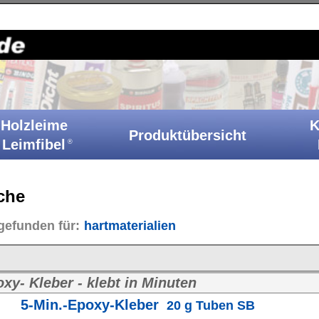
Holzkitt-Shop
|
Startseite
|
Kontakt
|
Barrierefreiheit
|
A
Klebstoffe
Produktübersicht
Ih
Katalog
erialien
in Minuten
leber
20 g Tuben SB
0 g Tuben Faltschachtel
12
A
er-Reaktionskleber f. Metalle & Hartmaterialien
oxy-Kleber
39 g Tuben SB