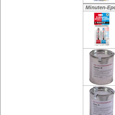
Seite 1 von 1
Kundenservice
Zahlungsmethoden
Kundenkonto
Zahlungs- und Versandinformationen
Banküberweisung
(auch Internatio
AGB und Kundeninformationen
Widerrufsbelehrung
Wir versenden mit
Barrierefreiheitserklärung
&
Datenschutz
Impressum
Die Informationen auf dem Produktetikett sind s
Unsere Produkte haben - sofern nicht beim Produkt anders