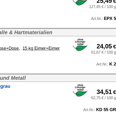
€
1,67 € / 100 g
K 2
Art.Nr.:
34,51
€
2,75 € / 100 g
KD 55 GR
.:
30,00
€
1,08 € / 100 g
EPX 40
t.Nr.:
316,79
€
395,99 € / kg
EPX 800 B
: