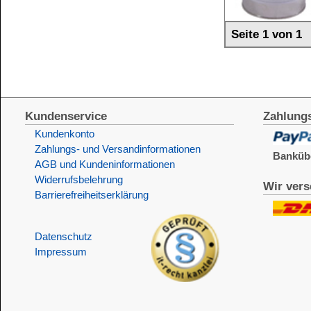
Alle Preise sind Bruttopreise in Euro (€), inklusive der gesetzli
Widerrufen
Copyright © 2009-2026 BINDULIN-WERK H.L.Schönleber 