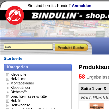
Sie sind bereits Kunde?
Anmelden
Holzleime
Leimfibel
®
Startseite
Produktsuche
Kategorien
Klebstoffe
58
Ergebnisse gefunden für:
hart
Holzleime
Montagekleber
Klebebänder
Zurück
1
|
Seite 1 von 3
Dichtstoffe
Spachtelmasse & Kitte
Hart-Plastik-Kleber
Holzöle
Hart-Plastik-Kl
Holzwachse
Beizen & Färbemittel für Holz
Weitere Größe:
1
Lacke & Farben
Stein Imprägnierung
Polituren
Reinigungsmittel
Lösungsmittel
Verdünnungen
Hartwachs fest - nach dem Aush
Schmierstoffe
Spezialitäten
Hartwachs fest
Werkzeug & Zubehör