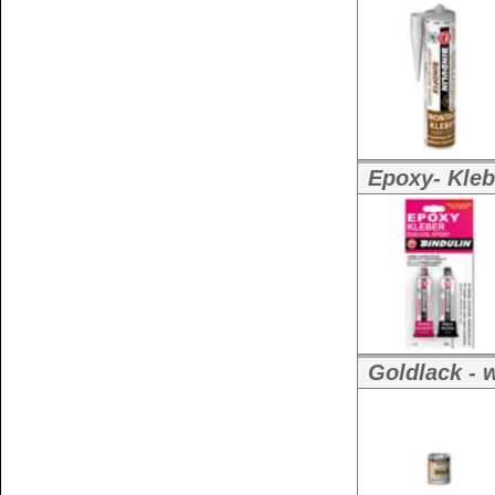
Widerrufsbelehrung
Wir versenden mit
Barrierefreiheitserklärung
&
Datenschutz
Impressum
Die Informationen auf dem Produktetikett sind s
Unsere Produkte haben - sofern nicht beim Produkt anders
Alle Preise sind Bruttopreise in Euro (€), inklusive der gesetzli
Copyright © 2009-2026 BINDULIN-WERK H.L.Schönleber GmbH • © 2009-2026 Nicol