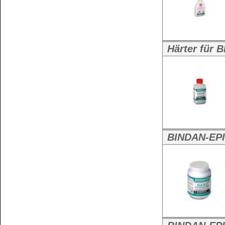
25 kg Rundhobbock
BINDFIX-Turbo Montagekleber 
BINDFIX-Turbo
auf MS-Polymerbasi
Schuhsohlen-Kleber - Leder-Kl
Schuhsohlen- u
...
Weitere Größen:
200 g Metalldose
,
4,5 kg Metalleimer
BINDFIX - Montagekleber auf 
BINDFIX Monta
Montagekleber Disp
Epoxy- Kleber BINDENORM - Sup