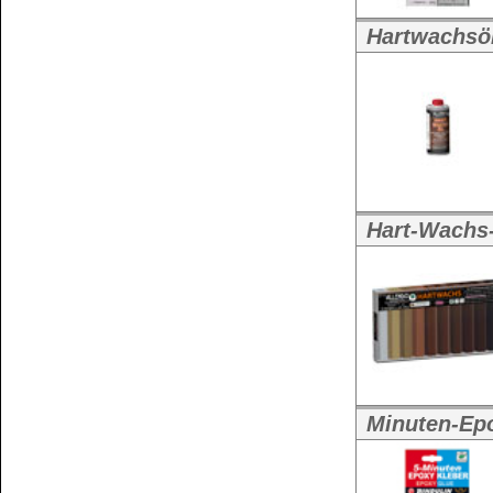
Minuten-Epoxy- Kleber - klebt 
5-Min.-Epoxy-K
Weitere Größe:
2
Sprühkleber - für viele Materia
BINDALL Sprüh
...
Weitere Größe:
1
Minuten-Epoxy- Kleber - klebt 
8-Min.-Epoxy-K
Weitere Größen:
Styropor°-Kleber - LEIMDUSAN
LEIMDUSAN Sty
Leimdusan