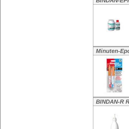
BINDENORM Ep
Weitere Größen:
Goldlack - wetterfest & farbton
Goldlack wette
wetterfest & farbton
Weitere Größen:
5 Liter Metalleimer
BINDAN-P - PROPELLERLEIM - w
BINDAN-P Prope
...
Weitere Größen:
200 g Flasche lose
570 g Flasche
,
800
5 kg Eimer
,
5 kg Ka
25 kg Kanister
LIGNOL-G - Premium-Holzleim
Lignol-G Akust
Instrumentenleim - 
Weitere Größen: