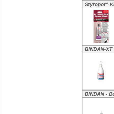
BINDAN-EPI nur Leim
Harz-EPI ohne 
Ohne Dies ist ein B
Weitere Größen:
25 kg Rundhobbock
BINDAN-EPI Set: Leim + 15% H
BINDAN-EPI (2
Weitere Größen:
11,5 kg Eimer+Flas
Minuten-Epoxy- Kleber - klebt 
Minuten-Epoxy
Minuten EPOXY Klebe
Weitere Größe:
2
BINDAN-R Rational-Holzleim D3
BINDAN-R Holz
Weitere Größen:
2,5 kg Eimer
,
5 kg 