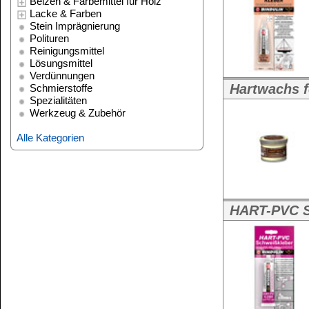
Weitere Größe:
2
Alle Kategorien
HART-PVC Schweisskleber
Hart-PVC-Schw
...
Weitere Größe:
4
Hartwachsöl - Wachs-Öl-Kombi
Hartwachsöl
25
Weitere Größen:
10 Liter Kanne
,
25 
Hart-Wachs-Kitt
Hart-Wachs-Kit
Weitere Größe:
2