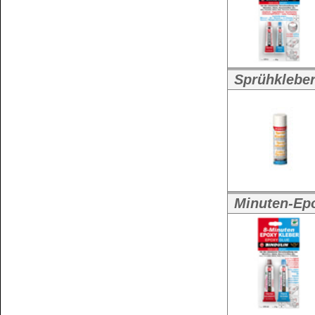
Weitere Größen:
620 g Metalldose
,
2
20 kg Hobbock
BINDAN-XT kochfest 1-Kompon
BINDAN-XT koc
...
Weitere Größen:
2,5 kg Eimer
,
5 kg 
25 kg Rundhobbock
BINDAN - Bastelleim - besonde
BINDAN-BB - di
besonders schadsto
Weitere Größen:
800 g PE-Dose
,
10
10 kg Kanister
,
25 
Härter für BINDAN-EPI (15 %)
Härter für BIN
Weitere Größen: