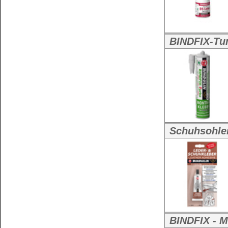
5 kg Kanister
,
10 k
BINDAN-B4 1-Komponenten-B4/
BINDAN-B4 (1-
maschinentauglich 
Weitere Größen:
2,5 kg Eimer
,
5 kg 
25 kg Rundhobbock
BINDU-AK5 PVC-Spezialkleber 
BINDU-AK5 PVC
Weitere Größen:
2 kg Metalleimer
,
4
Zurück
1
|
Seite 1 von 3
Kundenservice
Zahlungsmethoden
Kundenkonto
Zahlungs- und Versandinformationen
Banküberweisung
(auch Internatio
AGB und Kundeninformationen