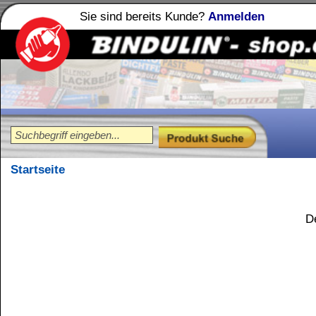
Sie sind bereits Kunde?
Anmelden
Holzleime
Leimfibel
®
Startseite
Ungülti
Der gewünschte Artikel w
Kundenservice
Zahlungsmethoden
Kundenkonto
Zahlungs- und Versandinformationen
Banküberweisung
(auch Internatio
AGB und Kundeninformationen
Widerrufsbelehrung
Wir versenden mit