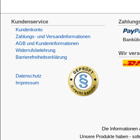
Barrierefreiheitserklärung
&
Datenschutz
Impressum
Die Informationen auf dem Produktetikett sind s
Unsere Produkte haben - sofern nicht beim Produkt anders
Alle Preise sind Bruttopreise in Euro (€), inklusive der gesetzli
Copyright © 2009-2026 BINDULIN-WERK H.L.Schönleber GmbH • © 2009-2026 Nicol