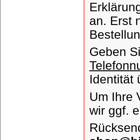
Datenschutz
Impressum
Die Informationen auf dem Produktetikett sind s
Unsere Produkte haben - sofern nicht beim Produkt anders
Alle Preise sind Bruttopreise in Euro (€), inklusive der gesetzli
Copyright © 2009-2026 BINDULIN-WERK H.L.Schönleber GmbH • © 2009-2026 Nicol