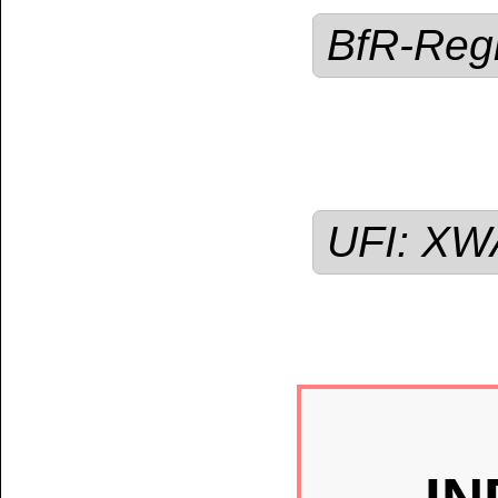
Ab einem voraussic
mehr als
50 Liter
is
auszufüllen und 
H.L.Schönleber Gm
Die Erklärung find
Download
Senden Sie uns die
und unterschrieben 
Erklärung die
XA-
an. Erst nach Valid
Bestellung bearbeit
Geben Sie bei Ihrer
Telefonnummer (Fe
Identität überprüfe