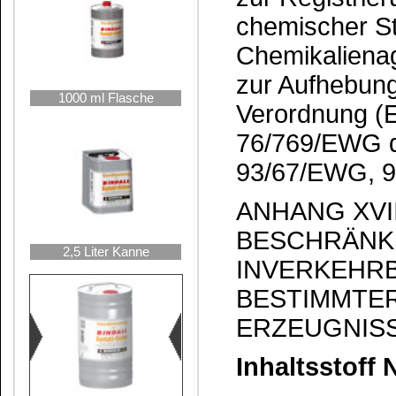
Konzentration von ≥ 0,1 G
350 g erstmalig in Verkehr 
2. Cyclohexanhaltige Kontak
10 Liter Kanne
Anforderungen unter Absatz
27. Dezember 2010 nicht me
lichkeit in Verkehr gebracht
3. Unbeschadet anderer geme
die Einstufung, Verpackung
25 Liter Hobbock
Gemischen muss der Liefera
währleisten, dass zur Abgabe 
Verkehr gebrachte Kontaktkl
Cyclohexan in einer Kon­ z
enthalten, ab dem 27. Dezem
unverwischbar mit folgender 
Dieses Produkt darf nich
werden.
Dieses Produkt darf nic
verwendet werden.