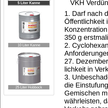
Verbraucherinforma
Inhaltsstoffangabe
Detergenzienveror
Kohlenwassersto
n-Hexan
Cyclohexan
Benzol
Aceton
Ethylacetat