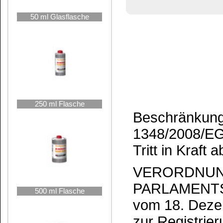
PARLAMENTS UND DES 
500 ml Flasche
vom 18. Dezember 2006
zur Registrierung, Bewert
chemischer Stoffe (REACH),
Chemikalienagentur, zur Än
zur Aufhebung der Verordnu
1000 ml Flasche
Verordnung (EG) Nr. 1488/9
76/769/EWG des Rates sowi
93/67/EWG, 93/105/EG und
ANHANG XVII
BESCHRÄNKUNGEN DER 
2,5 Liter Kanne
INVERKEHRBRINGENS U
BESTIMMTER GEFÄHRLIC
ERZEUGNISSE
Inhaltsstoff Nr57 “Cyclo
VKH Verdünnung für Kontak
5 Liter Kanne
1. Darf nach dem 27. Juni 2
Öffentlichkeit in Kontaktkle