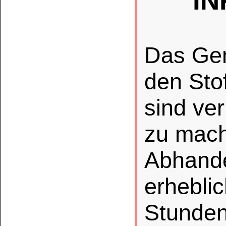
Um Ihre Volljährigk
wir ggf. einen Alte
Rücksendung per e
shop@bindulin.d
911 731045
.
(gemäß Verordnun
Vermarktung und Verw
Ex
Gefahrenhinwei
BINDALL Kontak