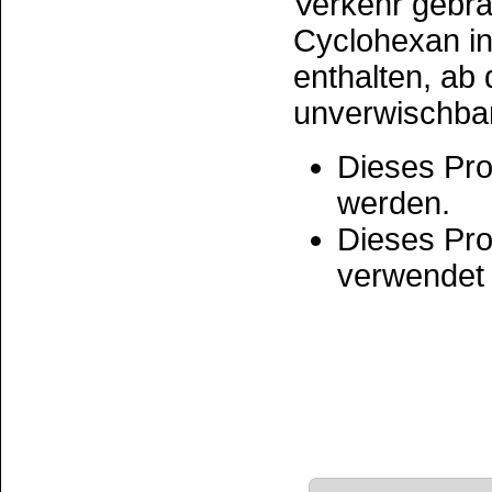
Pflichtangabe: L
Webseite der Eu
Hier finden Sie 
Tabelle der Ent
INCI-Bezeichnu
des Europäische
CAS-Nummern ber
BfR-Registrierun