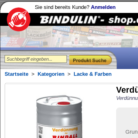
Sie sind bereits Kunde?
Anmelden
Holzleime
Leimfibel
®
Startseite
>
Kategorien
>
Lacke & Farben
Verdünnung für BI
Verdünnung für Kontaktkleber hel
190,15
€
Preis:
(inkl. MwSt.)
Grundpreis:
38,03 €
pro Lit
Der Artikel wird nicht 
(USA)
versendet.
Versand:
71,37 €
(
Pak
Versandkosten än
der Anzahl der bes
Ziel-Land:
Vereinigte 