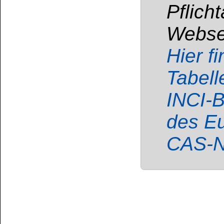
erheblicher Meng
Stunden der Nati
(Polizei) zu meld
geeignete Vorke
solche Sachverha
sind dazu verpfli
und Kunden (bzw
Lieferkette) darü
* Nach Berücksichtigun
begründete Verdacht be
die unrechtmäßige Herst
verwendet werden solle