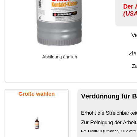
Abbildung ähnlich
Zahlung:
|
B
Zahlungs- und 
Größe wählen
Verdünnung für BINDALL Kontaktk
Erhöht die Streichbarkeit des Klebers (verflüssi
Zur Reinigung der Arbeitsgeräte. Entfernt Kleber
Ref. Praktikus (Praktisch) 711V Verdünner für KONTAKTKLEBER
50 ml Glasflasche
250 ml Flasche
Beschränkungsrichtlinie von
1348/2008/EG)
Tritt in Kraft ab dem 27. D
VERORDNUNG (EG) Nr. 1