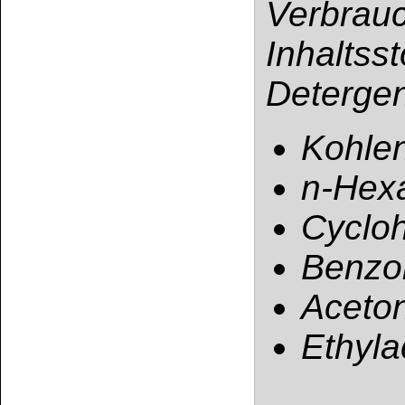
UFI: XWA0-F0EG-
BITTE
INFORMA
Das Gemisch ent
den Stoff Aceton
sind verpflichte
zu machen verdä
Abhandenkommen