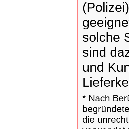
GE
Enthält:
Kohlenwass
Isoalkane, Cyclene,
Aceton
Flüssigkeit und Dam
Verschlucken und Ein
sein. Verursacht Ha
Augenreizung. Kann 
verursachen. Gift
langfristiger Wirkung.
Darf nicht in die
Von Hitze, heißen 
Flammen sowie ander
Nicht rauchen. Schu