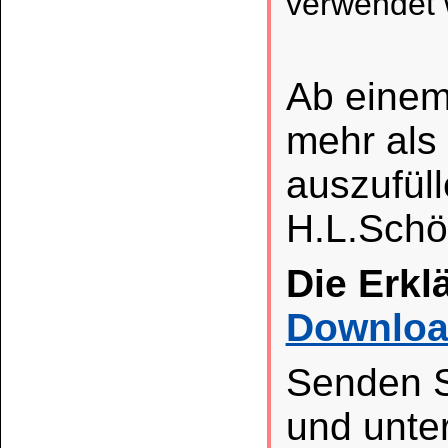
Augenschutz / G
VERSCHLUCKEN: Sofor
Rat erforderl
Kennzeichnungse
BERÜHRUNG MIT DER
Seife waschen. B
Einige Minuten lang
Eventuell vorhandene
entfernen. Weiter a
lokalen Vorschriften 
Kundenservice
Zahlungsmethoden
Kundenkonto
Zahlungs- und Versandinformationen
Banküberweisung
(auch Internatio
AGB und Kundeninformationen
Widerrufsbelehrung
Wir versenden mit
Barrierefreiheitserklärung
&