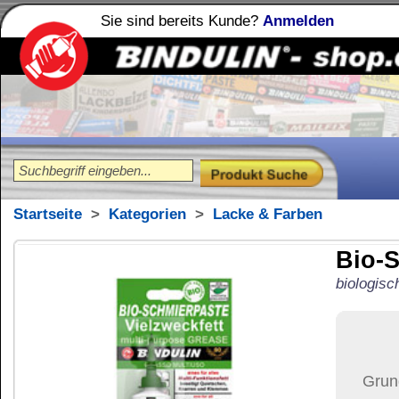
Sie sind bereits Kunde?
Anmelden
Holzleime
Leimfibel
®
Startseite
>
Kategorien
>
Lacke & Farben
Bio-Schmierpaste
biologisch abbaubar
12,84
€
Preis:
(inkl. MwSt.)
Grundpreis:
256,80 €
pro L
Menge:
Versand:
6,42 €
(
im U
Versandkosten än
der Anzahl der bes
Ziel-Land:
Vereinigte 