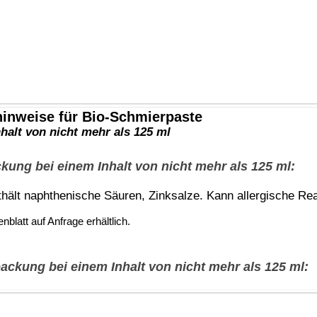
Technische Auskunft:
e-Mail: shop(at)bindulin.de
BINDULIN-WERK
®
nal)
H.L.Schönleber GmbH
Sicherheitsdatenblätter:
e-Mail: sdb(at)bindulin.de
Wehlauer Str. 49-59
90766 Fürth
Produktfragen
bitte nur per e-Mail
oder
Deutschland / Germany
Kontaktformular
.
Anfahrt
(Google maps)
Wir sind für Sie da:
Bitte vorher absprechen.
Mo-Do:
8:00 - 15:30 Uhr
Fr:
8:00 - 13:30 Uhr
Shop-Hotline:
0911 - 73 08 478
Telefon:
0911 - 73 10 48
Telefax:
0911 - 73 10 45
tets zu befolgen. / Always follow the information on the product label.
 angegeben - eine Mindesthaltbarkeit / Lagerstabilität von 12 Monaten (1 Jahr).
chen Mehrwertsteuer (19%), inklusive Verpackungs- und Portokosten innerhalb Deutschlands.
GmbH • © 2009-2026 Nicolas Schönleber • Alle Rechte vorbehalten