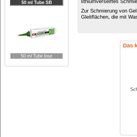
Gefahrenhinweise für Bio-S
bei einem Inhalt von nicht mehr al
Umverpackung bei einem Inhalt
Enthält:
Enthält naphthenische Säure
Sicherheitsdatenblatt auf Anfrage erhältlich
Innenverpackung bei einem Inh
Kundenservice
Zahlungsmethoden