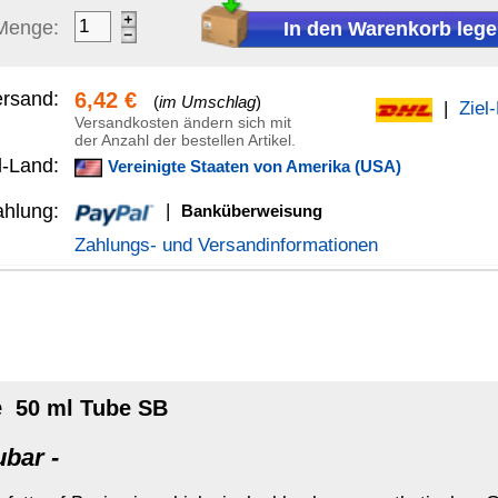
anküberweisung
Versandinformationen
iologisch abbaubaren synthetischen Grundöles
 und Gleitlagern, Bolzen, Zahnkränzen und sonstigen belasteten
 in Kontakt kommen können.
mehr...
essieren:
ein-Öl
Silikon-Gleitspray
arent