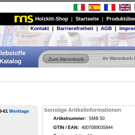
Produktübersicht
GB
|
Impressum
r Warenkorb ist leer
ionen
44
€