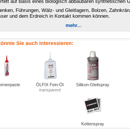
Kettenspray
chmierpaste
s 125 ml
 von nicht mehr als 125 ml:
n, Zinksalze. Kann allergische Reaktionen hervorrufen.
.
alt von nicht mehr als 125 ml:
Kontakt
BINDULIN
gegründet 
®