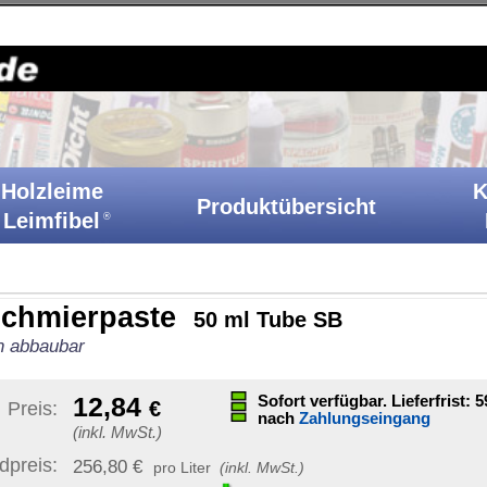
Holzkitt-Shop
|
Startseite
|
Kontakt
|
Barrierefreiheit
|
A
Klebstoffe
Produktübersicht
Ih
Katalog
50 ml Tube SB
Sonstige Artikelinformat
Sofort verfügbar. Lieferfrist: 59-61
Werktage
nach
Zahlungseingang
Artikelnummer:
SMB 50
GTIN / EAN:
40070890358
iter
(inkl. MwSt.)
Bruttogewicht:
86 g
unverb. Preisempf.:
6,60 
Versand möglich nach:
mschlag
)
|
Ziel-Land ändern
dern sich mit
tellen Artikel.
Staaten von Amerika (USA)