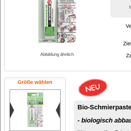
Abbildung ähnlich
Zahlung:
|
B
Zahlungs- und 
Größe wählen
Bio-Schmierpaste
50 ml Tube SB
- biologisch abbaubar -
lithiumverseiftes Schmierfett auf Basis eines b
50 ml Tube SB
Zur Schmierung von Gelenken, Führungen, Wälz-
Gleitflächen, die mit Wasser und dem Erdreich
Das könnte Sie auch inter
50 ml Tube lose
Schmierpaste
ÖLFIX F
transp