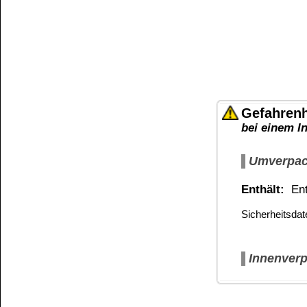
Kundenkonto
Zahlungs- und Versandinformationen
Banküberweisung
(auch Internatio
AGB und Kundeninformationen
Widerrufsbelehrung
Wir versenden mit
Barrierefreiheitserklärung
&
Datenschutz
Impressum
Die Informationen auf dem Produktetikett sind s
Unsere Produkte haben - sofern nicht beim Produkt anders
Alle Preise sind Bruttopreise in Euro (€), inklusive der gesetzli
Widerrufen
Copyright © 2009-2026 BINDULIN-WERK H.L.Schönleber 