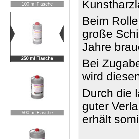
500 ml Flasche
erhält somit einen hö
Das könnte Sie auch interessieren:
1000 ml Flasche
Aceton
Ethylacetat
2,5 Liter Kanne
Spiritus 99 %
Terpentinersatz
5 Liter Kanne