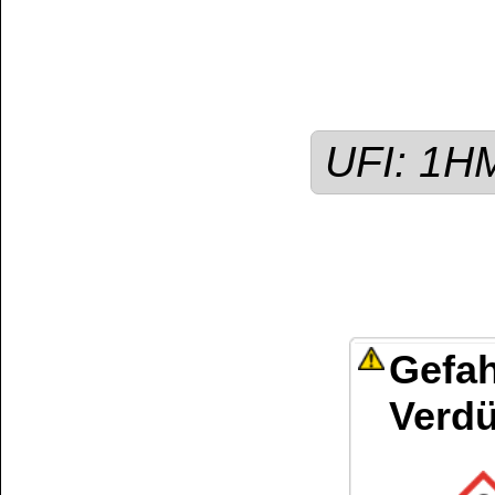
Wiederholter Kontak
Haut führen.
Sonstige Hinweise /
Brenn-, Treib-, Heiz-
werden!
Kundenservice
Zahlungsmethoden
Kundenkonto
Zahlungs- und Versandinformationen
Banküberweisung
(auch Internatio
AGB und Kundeninformationen
Widerrufsbelehrung
Wir versenden mit
Barrierefreiheitserklärung
&
Datenschutz
Impressum