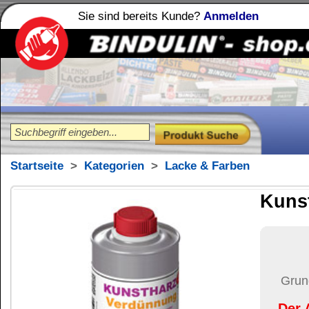
Sie sind bereits Kunde?
Anmelden
Holzleime
Leimfibel
®
Startseite
>
Kategorien
>
Lacke & Farben
Kunstharz-Verdü
17,60
€
Preis:
(inkl. MwSt.)
Grundpreis:
70,40 €
pro Lit
Der Artikel wird nicht 
(USA)
versendet.
Versand:
34,37 €
(
Pak
Versandkosten än
der Anzahl der bes
Ziel-Land:
Vereinigte 