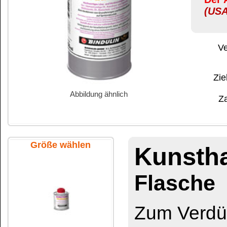
Abbildung ähnlich
Zahlung:
|
B
Zahlungs- und 
Größe wählen
Kunstharz-Ve
Flasche
Zum Verdünnen von 
Kunstharzlacken auf Sp
100 ml Flasche
Beim Rollen von Kuns
große Schichtstärken 
Jahre brauchen, um a
250 ml Flasche
Bei Zugabe von bis 
wird diesem Effekt en
Durch die langsame V
guter Verlauf der Lack