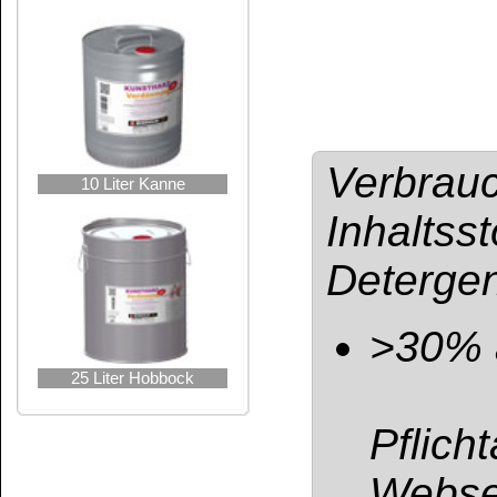
BfR-Registrierun
UFI: 1HM0-20F5-
Gefahrenhinweis
Verdünnung