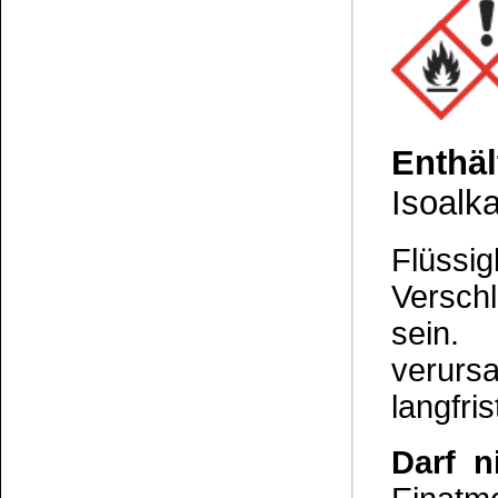
Die Informationen auf dem Produktetikett sind s
Unsere Produkte haben - sofern nicht beim Produkt anders
Alle Preise sind Bruttopreise in Euro (€), inklusive der gesetzli
Copyright © 2009-2026 BINDULIN-WERK H.L.Schönleber GmbH • © 2009-2026 Nicol