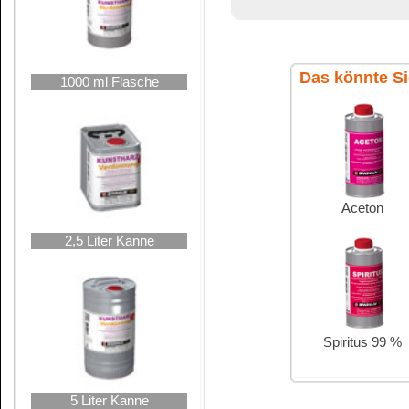
Verbraucherinforma
10 Liter Kanne
Inhaltsstoffangabe
Detergenzienveror
>30% aliphatisc
25 Liter Hobbock
Pflichtangabe: L
Webseite der Eu
Hier finden Sie 
Tabelle der Ent
INCI-Bezeichnu
des Europäische
CAS-Nummern ber