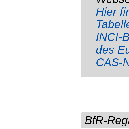
GE
Enthält:
Kohlenwass
Isoalkane, Cyclene
Flüssigkeit und Dam
Verschlucken und Ein
sein. Kann Schlä
verursachen. Gift
langfristiger Wirkung.
Darf nicht in die
Einatmen von Staub 
Aerosol vermeiden
Arzt anrufen. Ist 
Verpackung oder Kenn
Inhalt/Behälter ge
Entsorgung zuführen