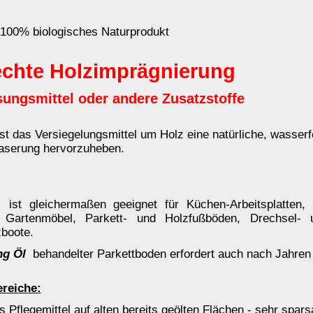
ttboden erfordert auch nach Jahren kein Nachölen.
 bereits geölten Flächen - sehr sparsam anwenden.
 und Schnitzarbeiten - sehr sparsam anwenden.
stein, Klinker, Terrakotta, Tonwaren, etc. - hier die gleiche
n vor der Anwendung sauber und trocken sein.
ilien, Segel und Tauwerk - diese altmodische Verwendung ist mit
talle oder elektronische Bauteile - ähnlich wie bei Holz wird eine
ligatorisch.
en des Tungölbaumes gepresst.
Tung Öl
wird seit Jahrtausenden
hr tief und selbst in das dichteste Holz eindringt.
n meisten anderen oxidativen Ölen einen feinen, dauerhaften Film,
Holz bewegt. Seine Eigenschaften erlauben eine schnelle Trocknung
nmatten Oberfläche.
mehr...