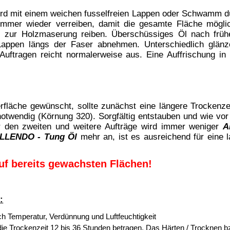
DIN 53241-1:1995-05
166
169
DIN EN ISO 3681
192
205
DIN 53 217
0,93
0,97
5
7
ng zwischen +5°C und +25°C.
d Nässe schützen.
°C gelagert werden !