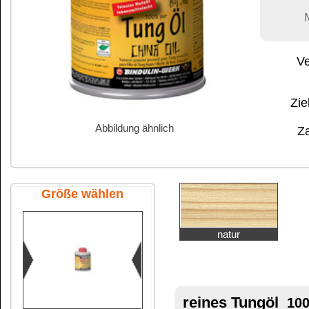
Abbildung ähnlich
Zahlung:
|
B
Zahlungs- und 
Größe wählen
natur
reines Tungöl
100 ml Flasche
100 ml Flasche
ALLENDO
-
Tung–Öl
100% biologisches Natu
lebensmittelechte Holzim
ohne Sikkative, Lösungsmittel oder a
250 ml Flasche
ALLENDO
-
Tung–Öl
ist das Versiegelungsmitt
zu geben und die Holzmaserung hervorzuheben.
Verwendung:
ALLENDO - Tung Öl
ist gleichermaßen geei
Esstische, Möbel und Gartenmöbel, Parkett
Holzspielzeuge und Holzboote.
500 ml Flasche