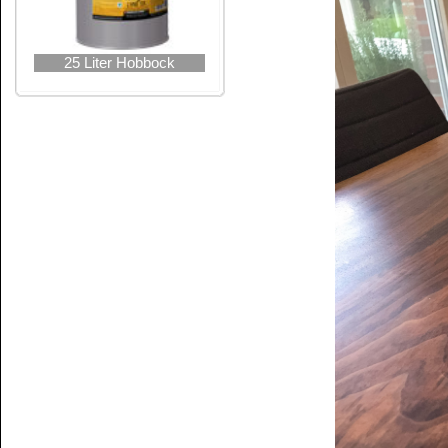
ALLENDO - Tung Öl
wird mit einem weichen f
ALLENDO - Tung Öl
immer wieder verreiben,
Abschließend nur längs zur Holzmaserung re
sauberen fusselfreien Lappen längs der Fase
vermieden. Einmaliges Auftragen reicht norma
empfohlen.
Weitere Aufträge:
Ist eine sehr glatte Oberfläche gewünscht, so
ist ein Zwischenschliff notwendig (Körnung 320
Tung Öl
auftragen. Für den zweiten und weit
Nimmt das Holz kein
ALLENDO - Tung Öl
meh
gesättigt.
Nicht anwendbar auf bereits gewachs
Verarbeitungshinweise:
Trockenzeit:
Je nach Temperatur, Verdünnung u
kann die Trockenzeit 12 bis 36 S
ALLENDO - Tung Öl
auf Holzobe
(unter +15°C), hohe Luftfeuchtigk
Verarbeitung für gute Durchlüftun
Arbeitsvorbereitung:
Die Holzoberfläche muss vor der
sauber, fettfrei und geschliffen sei
Die Holzoberfläche immer in Fase
werden verwendet für feine beson
Gebinde gut aufschütteln.