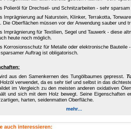
Hartwachsöl
Hartwachs fest
Antikwachs fest
farblos-neutral
farblos-neutral
Bienenwachs flüssig
Aqua-Möbellack
Lackbeize für Spielzeug
natur
farblos-neutral
farblos-neutral
göl
- zum Vergrößern anklicken.