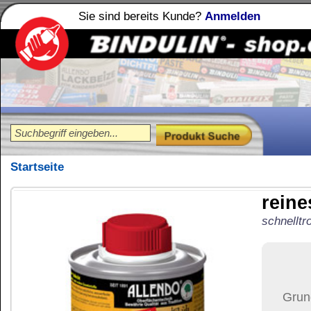
Sie sind bereits Kunde?
Anmelden
Holzleime
Leimfibel
®
Startseite
reines Tungöl
100 m
schnelltrocknend, harte matte Ob
22,86
€
Preis:
(inkl. MwSt.)
Grundpreis:
228,60 €
pro L
Menge:
Versand:
34,37 €
(
in 
Versandkosten än
der Anzahl der bes
Ziel-Land:
Vereinigte 