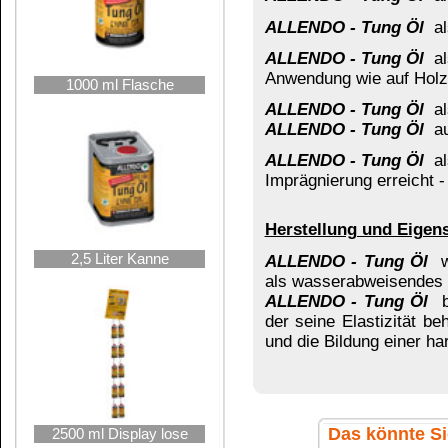
Balsam-Terpentinöl
Teaköl mit UV-Schutz
braun
5 Liter Kanne
Holz-Schutz-Öl innen
Holz-Schutz-Öl außen
farblos-neutral
farblos-neutral
10 Liter Kanne
Beispielbild für die Verwendung von
reines Tun
25 Liter Hobbock