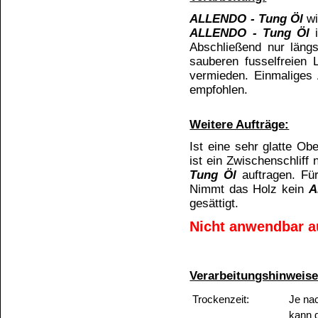
Iodzahl (Wijs)
IZ
Widerrufen
Verseifungszahl
mg KOH/g
Dichte bei 20 °C
g/ml
Verarbeitungszeit
Minuten
Lagerstabilität:
12 Monate ab Erwerb des Gebindes bei Lageru
Behälter vor starker Sonneneinstrahlung un
Lagerung:
Gebinde kühl und trocken lagern.
Lagertemperatur min. +5°C bis max.+25°C.
ACHTUNG: Produkt ist frostempfindlich !
ACHTUNG: Produkt darf keinesfalls über +25
UFI: X5M0-10PK-K002-CJ15