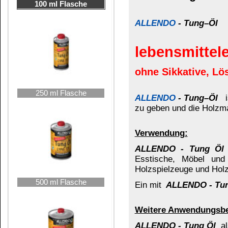
Ein mit
ALLENDO - Tung Öl
behandelter Parke
Weitere Anwendungsbereiche:
ALLENDO - Tung Öl
als Pflegemittel auf alten
ALLENDO - Tung Öl
als Polieröl für Drechsel-
ALLENDO - Tung Öl
als Imprägnierung auf Natur
Anwendung wie auf Holz. Die Oberflächen müsse
1000 ml Flasche
ALLENDO - Tung Öl
als Imprägnierung für Text
ALLENDO - Tung Öl
auch heute noch möglich.
ALLENDO - Tung Öl
als Korrosionsschutz für Me
Imprägnierung erreicht - sparsamer Auftrag ist ob
Herstellung und Eigenschaften:
2,5 Liter Kanne
ALLENDO - Tung Öl
wird aus den Samenkern
als wasserabweisendes Holzöl verwendet, da es se
ALLENDO - Tung Öl
bildet im Vergleich zu de
der seine Elastizität behält und sich mit dem 
und die Bildung einer harzartigen, harten, seide
Das könnte Sie auch interessieren:
2500 ml Display lose