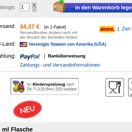
anküberweisung
Versandinformationen
rprodukt
prägnierung
ndere Zusatzstoffe
el um Holz eine natürliche, wasserfeste und resistente Oberfläche
gnet für Küchen-Arbeitsplatten, Schneid- oder Tranchierbretter,
- und Holzfußböden, Drechsel- und Schnitzarbeiten sowie für