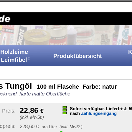
Holzkitt-Shop
|
Startseite
|
Kontakt
|
Barrierefreiheit
|
A
Klebstoffe
Produktübersicht
Ih
Katalog
l Flasche Farbe: natur
erfläche
Sonstige Artikelinformat
Sofort verfügbar. Lieferfrist: 59-61
Werktage
nach
Zahlungseingang
Artikelnummer:
TG 100
GTIN / EAN:
40070890184
iter
(inkl. MwSt.)
Bruttogewicht:
270 g
unverb. Preisempf.:
12,67
enthält gefährliche Inhalts
Produkt ist frostempfindl
1 Paket
)
|
Ziel-Land ändern
Versand nur bei Temp. über
dern sich mit
tellen Artikel.
Versand möglich nach:
Staaten von Amerika (USA)