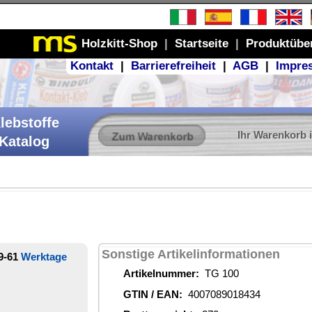
Produktübersicht
GB
|
Impressum
r Warenkorb ist leer
ionen
34
 €
stoffe
ich
 3°C