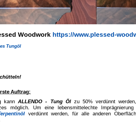
waschbar (bei sofortiger Reinigung),
aschbenzin
oder
Terpentinersatz
.
it einem weichen fusselfreien Lappen oder Schwamm
LLENDO - Tung Öl
immer wieder verreiben, damit die gesamte Fläche
ird. Abschließend nur längs zur Holzmaserung reiben. Überschüssiges Öl
einem sauberen fusselfreien Lappen längs der Faser abnehmen.
n werden dadurch vermieden. Einmaliges Auftragen reicht normalerweise
äßigen Abständen wird empfohlen.
- Tung Öl
zur Behandlung von ca. 20 m².
n.
or Staubbefall schützen.
n Behältern aufbewahren, in Wasser legen oder kontrolliert
benfalls die Gefahr der Selbstentzündung – Nicht spritzbar!
Methode
Minimum
Maximum
DIN ISO 4630
8
DIN EN 1557
DIN EN ISO 3682
3,7
3,8