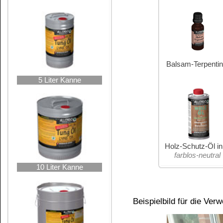
Bild von Plessed Woodwork
behandelt mit
reines Tungöl
Vor Gebrauch kräftig schütteln!
Erstbehandlung / der erste Auftrag:
Für die Erstbehandlung kann
ALLENDO - T
Durchdringen des Holzes möglich. Um eine 
Naturprodukt
Balsam-Terpentinöl
verdünnt we
Petroleum
ausreichend.
Verarbeitung: