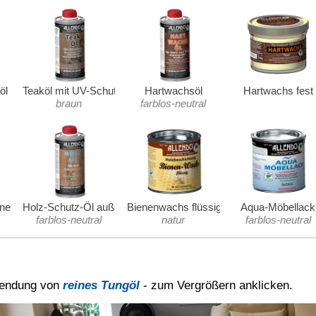
https://www.plessed-woodwork.de
ung Öl
zu 50% verdünnt werden, damit ist ein noch tieferes
lebensmittelechte Imprägnierung zu erhalten sollte mit dem
rden, für alle anderen Oberflächen ist
Terpentinersatz
oder