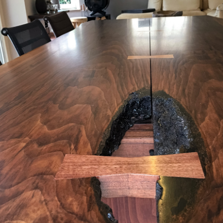
usselfreien Lappen oder Schwamm dünn und sparsam aufgetragen.
 damit die gesamte Fläche möglichst gleichzeitig benetzt wird.
iben. Überschüssiges Öl nach frühestens 10 Minuten mit einem
r abnehmen. Unterschiedlich glänzende Stellen werden dadurch
lerweise aus. Eine Auffrischung in regelmäßigen Abständen wird
llte zunächst eine längere Trockenzeit abgewartet werden, danach
). Sorgfältig entstauben und wie vor beschrieben das
ALLENDO -
ere Aufträge wird immer weniger
ALLENDO - Tung Öl
benötigt.
r an, ist es ausreichend für eine lang anhaltende Imprägnierung
ten Flächen!
nd Luftfeuchtigkeit
tunden betragen. Das Härten / Trocknen bzw. Polymerisieren von
rflächen findet mit Sauerstoff und UV-Licht statt. Niedrige Temperaturen
eit und dicke Auftragsstärken verlangsamen die Trocknung. Bei der
g sorgen.
 Behandlung mit
ALLENDO - Tung Öl
unbedingt
n.
rrichtung anschleifen, kein Querschliff. Körnung 180, höhere Körnungen
ders glatte Oberflächen. Nach dem Schleifen sorgfältig entstauben.