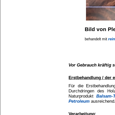
Reinigung:
Aus Textilien ab 65 °C normal aus
Reinigung der Arbeitsgeräte mit
W
Auftrag:
Das
ALLENDO - Tung Öl
wird m
dünn und sparsam aufgetragen.
A
möglichst gleichzeitig benetzt w
nach frühestens 10 Minuten mit 
Unterschiedlich glänzende Stelle
aus. Eine Auffrischung in regelm
Verbrauch:
Regulär genügt 1 Liter
ALLENDO 
Allgemeines:
Angebrochene Gebinde wieder verschließe
Oberfläche während des Arbeitsvorgangs v
Sicherheit:
Getränkte Lappen in brandsicheren geschlossene
verbrennen.
Gefahr der Selbstentzündung!
In feiner Verteilung unter Luftkontakt besteht e
ALLENDO - Tung Öl
Einheit
Farbzahl
Gardner
Säurezahl
mg KOH/g