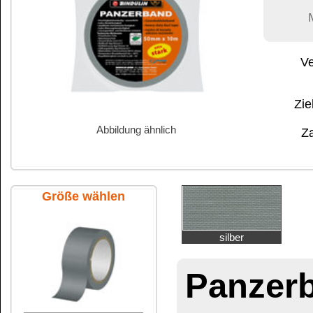
Abbildung ähnlich
Zahlung:
|
B
Zahlungs- und 
Größe wählen
silber
Panzerband
10
10 m Rolle lose
Gewebe-Klebeband
Breite 50 mm
10 m Rolle SB
extra stark
Steinband
50 m Rolle lose