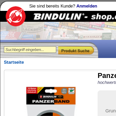
Sie sind bereits Kunde?
Anmelden
Holzleime
Leimfibel
®
Startseite
Panzerband
10 m Ro
hochwertiges Gewebeklebeband 
23,11
€
Preis:
(inkl. MwSt.)
Grundpreis:
2,31 €
pro Met
Menge:
Versand:
34,37 €
(
in 
Versandkosten än
der Anzahl der bes
Ziel-Land:
Vereinigte 