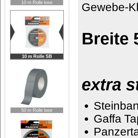
Gaffa Tape
Panzertape
Universal Tape extr
heavy-duty duct ta
50 m Rolle SB
Reparaturband
Polyethylengew
Naturkautschuk
• Bandstärke = 0,31
• Reißdehnung = 6,4
Feuchtigkeitsbestä
hohe Abriebfestigke
exzellente mechani