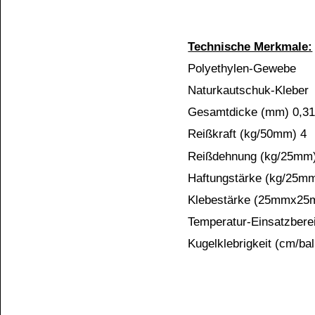
Die Informationen auf dem Produktetikett sind s
Unsere Produkte haben - sofern nicht beim Produkt anders
Alle Preise sind Bruttopreise in Euro (€), inklusive der gesetzli
Copyright © 2009-2026 BINDULIN-WERK H.L.Schönleber GmbH • © 2009-2026 Nicol