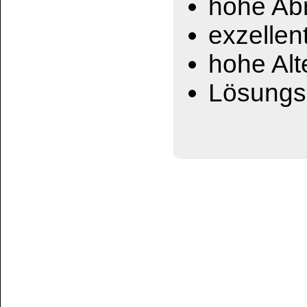
Klebestärke (25mmx25mm/40°C) 20min
Temperatur-Einsatzbereich bis + 40°C
Kugelklebrigkeit (cm/ball no.20) : 20
Kundenservice
Zahlungsmethoden
Kundenkonto
Zahlungs- und Versandinformationen
Banküberweisung
(auch Internatio
AGB und Kundeninformationen
Widerrufsbelehrung
Wir versenden mit
Barrierefreiheitserklärung
&
Datenschutz
Impressum