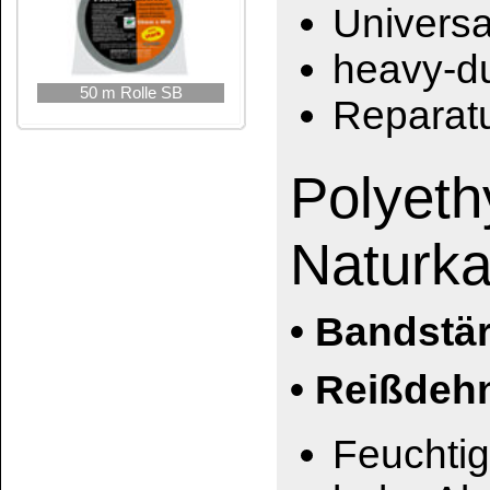
hohe Alterungsbest
Lösungsmittel- und
Das könnte 
Doppelklebeb
weiß
Technische Merkmale:
Polyethylen-Gewebe
Naturkautschuk-Kleber
Gesamtdicke (mm) 0,31
Reißkraft (kg/50mm) 4
Reißdehnung (kg/25mm) 16
Haftungstärke (kg/25mm) 0,7