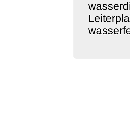
Hautbildung nach et
20°C, belastbar nach
Angaben können je n
stark abweichen. Sh
DICHTFIX-A Flüss
zum versprühen / ve
ausdrücklich nicht 
verkauft. Dabei ko
auftreten, wenn die
werden würde.