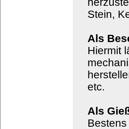
Vorbereitung:
Saugfähige, porö
Putz, Ton, Holz) s
für Silikon
vorbeh
Sehr glatte Oberfl
Edelstahl, Glas) k
feiner Körnung au
Bindekraft zu ver
Die Oberflächen m
fettfrei und tragf
entfetten mit
Acet
Kunststoff nur
Spi