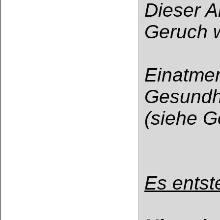
Kundenkonto
Zahlungs- und Versandinformationen
Banküberweisung
(auch Internatio
AGB und Kundeninformationen
Widerrufsbelehrung
Wir versenden mit
Barrierefreiheitserklärung
&
Datenschutz
Impressum
Die Informationen auf dem Produktetikett sind s
Unsere Produkte haben - sofern nicht beim Produkt anders
Alle Preise sind Bruttopreise in Euro (€), inklusive der gesetzli
Copyright © 2009-2026 BINDULIN-WERK H.L.Schönleber GmbH • © 2009-2026 Nicol