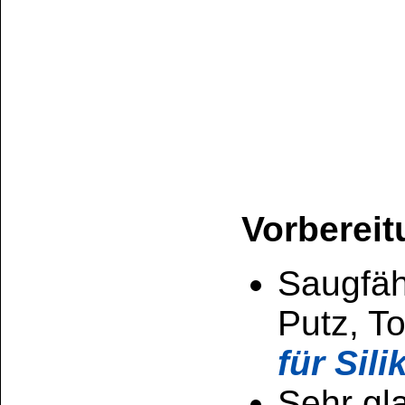
Die Lieferform ist i
das Produkt in einen
DICHTFIX-A
polyme
Luftfeuchtigkeit au
Dabei wird Methanol
Dieser Alkohol verfl
Geruch wahrnehmb
Einatmen von rein
Gesundheitsschäd
(siehe Gefahrenhin