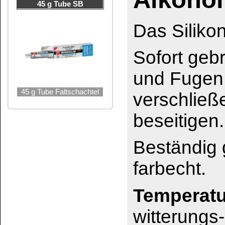
Temperaturbeständig
witterungs- und alteru
Wasser.
Eingesetzt wird
DICH
Im Nass- und Sani
Für Anschluss- un
Badewannen, Wasc
Für Dehnungsfugen
Fliesen und Arbeits
Als Ersatz für Gum
oder anderen Gerä
Bei Schankanlagen
Praxiseinrichtunge