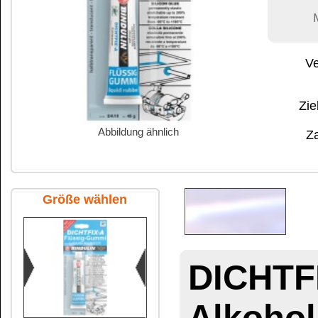
Abbildung ähnlich
Zahlung:
|
B
Zahlungs- und 
Größe wählen
DICHTFIX-A Fl
Alkoholbasis
4
45 g Tube SB
Das Silikon aus der T
Sofort gebrauchsfertig
und Fugen lassen sic
45 g Tube Faltschachtel
verschließen, Dehnu
beseitigen.
Beständig gegen sch
farbecht.