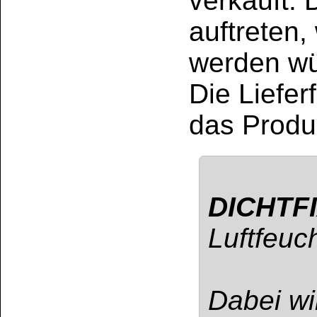
Trimethoxyvinylsilan,
Aminopropyl(methyl)si
3 -Aminopropyltrietho
Reaktionen hervorruf
Innenverpackung
nicht mehr als 1
Kundenservice
Zahlungsmethoden