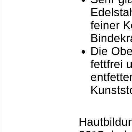
Es entsteht kein fl
Hinweis:
reiner flü
schädigt die Or
die Haut kann be
durch Austrockn
UFI: WC60-M0UE-