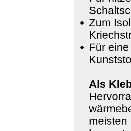
wasserdicht zu vers
Leiterplatten oder
wasserfest vergoss
Das könnte Sie au
DICHTFIX (Toluol)
transparent