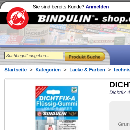
Sie sind bereits Kunde?
Anmelden
Holzleime
Leimfibel
®
Startseite
>
Kategorien
>
Lacke & Farben
>
technische Lacke
DICHTFIX-A Flüss
Dichtfix 45ml = 45g
27,87
€
Preis:
(inkl. MwSt.)
Grundpreis:
619,33 €
pro 
Menge:
Versand:
6,42 €
(
im U
Versandkosten än
der Anzahl der bes
Ziel-Land:
Vereinigte 