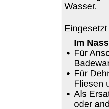
Als wasserdichte, 
an Wohnwägen, Aut
Im technischen Be
Für schwingungsd
Zum Abdichten von
Für Abdichtarbeite
Trägerelement
Für hitzebeständig
Schaltschränken
Zum Isolieren von 
Kriechstromfestigke
Für eine dauerhaft
Kunststoffteilen