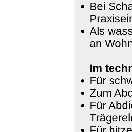
Als Klebstoff:
Hervorragend geeig
wärmebeständige un
meisten Materialen
herzustellen. Wie z.
Stein, Keramik, Ho
Als Beschichtung
Hiermit lässt sich
mechanisch beansp
herstellen. z.B. fü
etc.
Als Gießmasse::
Bestens geeignet 