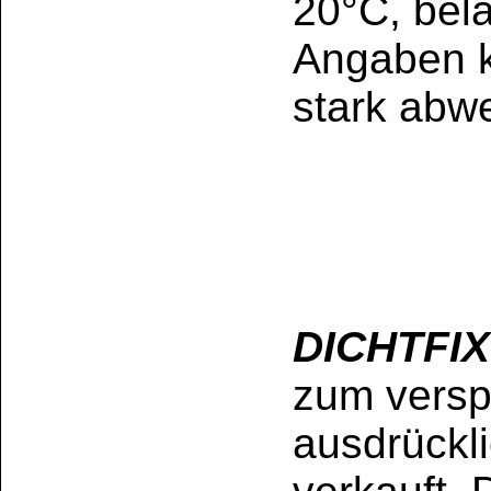
Gefahrenhinwei
Flüssig-Gummi 
bei einem Inhalt v
Umverpackung be
mehr als 125 ml:
ACHTUNG
Darf nicht in die 
ärztlicher Rat er
Kennzeichnungsetiket
gemäß lokalen Vorsch
BEI VERSCHLUCKEN: 
Sonstige Hinweise /