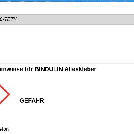
Telefon:
0911 - 73 10 48
Telefax:
0911 - 73 10 45
tets zu befolgen. / Always follow the information on the product label.
 angegeben - eine Mindesthaltbarkeit / Lagerstabilität von 12 Monaten (1 Jahr).
chen Mehrwertsteuer (19%), inklusive Verpackungs- und Portokosten innerhalb Deutschlands.
GmbH • © 2009-2026 Nicolas Schönleber • Alle Rechte vorbehalten