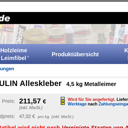
Holzkitt-Shop
|
Startseite
|
Kontakt
|
Barrierefreiheit
|
A
Klebstoffe
Produktübersicht
Ih
Katalog
eber
4,5 kg Metalleimer
Sonstige Artikelinformat
Wird für Sie angefertigt.
Lieferfrist: 61-63
Werktage
nach
Zahlungseingang
Artikelnummer:
BR 5
GTIN / EAN:
40070892011
g
(inkl. MwSt.)
Bruttogewicht:
5,4 kg
nach
Vereinigte Staaten von Amerika
unverb. Preisempf.:
173,9
UN-Nummer:
UN1133
enthält gefährliche Inhalts
et
)
|
Ziel-Land ändern
Versand möglich nach:
dern sich mit
tellen Artikel.
Staaten von Amerika (USA)