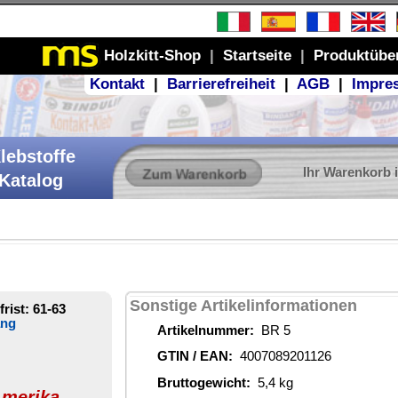
Produktübersicht
GB
|
Impressum
r Warenkorb ist leer
ionen
26
4 €
stoffe