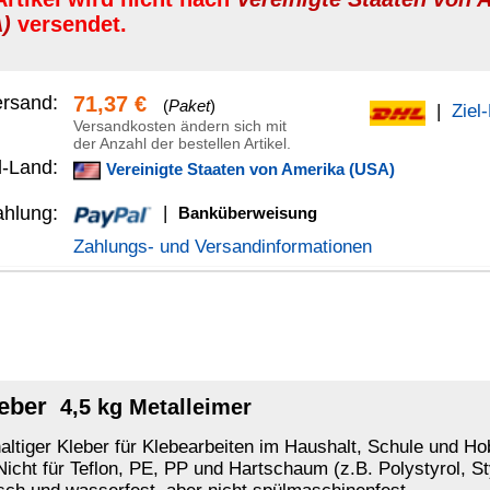
anküberweisung
Versandinformationen
leimer
arbeiten im Haushalt, Schule und Hobby. Klebt fast alle
 und Hartschaum (z.B. Polystyrol, Styropor®) geeignet. Zieht keine
r nicht spülmaschinenfest.
°C bis +70°C, mit zunehmendem Alter der Verklebung (z.B. 1 Jahr)
ttfrei und trocken sein. Beide Teile dünn und gleichmäßig
 genau zusammendrücken. Möglichst unter Druck gut durchtrocknen
wasserfester Bastel-Leim
BINDAN-F Holzleim-D3
as, Keramik, Metall und weichmacherfreien Kunststoffen:
alien, auch PVC:
Sofortkleber
mehr...