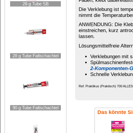
90 g Tube Faltschachtel
Das könnte Sie auch interessieren:
Sofortkleber
Universalkleber
90 g Tube SB
Sparpack
H100
Doppelklebeband 19mm
BINDEPLAST
weiß
Plastik-Kleb...
200 g Metalldose
350 g Metalldose