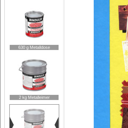
23 kg Hobbock
UFI: 5800-P0U8-6006-TETY
Gefahrenhinweise für BINDU
GEFAHR
Enthält:
Aceton