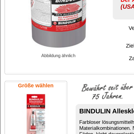
Abbildung ähnlich
Zahlung:
|
B
Zahlungs- und 
Größe wählen
BINDULIN Alleskleber
4,5 kg Metal
Farbloser lösungsmittelhaltiger Kleber für Klebe
Materialkombinationen. Nicht für Teflon, PE, PP
Fäden, klebt dauerelastisch und wasserfest, abe
28 g Tube SB
Die Verklebung ist temperaturbeständig von -10
nimmt die Temperaturbeständigkeit zu.
ANWENDUNG: Die Klebeflächen müssen sauber, fe
einstreichen, kurz antrocknen lassen und dann
lassen.
Lösungsmittelfreie Alternativen:
28 g Tube Faltschachtel
Verklebungen mit saugenden Materialien: 
Spülmaschinenfeste Verklebung von z.B. Gl
2-Komponenten-Glas- & Porzellankleber
Schnelle Verklebungen für fast alle Materi
Ref. Praktikus (Praktisch) 700 ALLESKLEBER