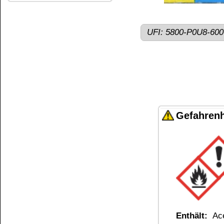
Die Informationen auf dem Produktetikett sind s
Unsere Produkte haben - sofern nicht beim Produkt anders
Alle Preise sind Bruttopreise in Euro (€), inklusive der gesetzli
Widerrufen
Copyright © 2009-2026 BINDULIN-WERK H.L.Schönleber 