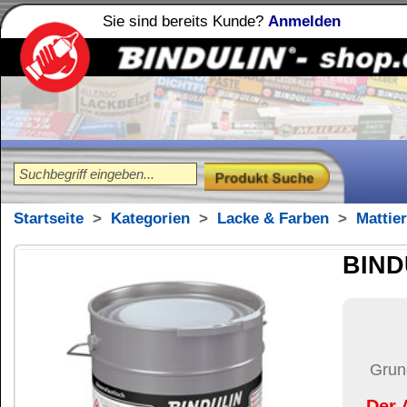
Sie sind bereits Kunde?
Anmelden
Holzleime
Leimfibel
®
Startseite
>
Kategorien
>
Lacke & Farben
>
Mattierungen
BINDULIN Alleskl
211,57
€
Preis:
(inkl. MwSt.)
Grundpreis:
47,02 €
pro k
Der Artikel wird nicht 
(USA)
versendet.
Versand:
71,37 €
(
Pak
Versandkosten än
der Anzahl der bes
Ziel-Land:
Vereinigte 