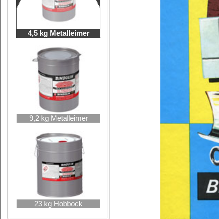
Flüssigkeit und Dampf leicht entzündba
Benommenheit verursachen.
Darf nicht in die Hände von Kindern
Flammen sowie anderen Zündquellenarten 
Nebel / Dampf / Aerosol vermeiden. B
erforderlich, Verpackung oder Kennze
Einige Minuten lang behutsam mit Wa
Möglichkeit entfernen. Weiter ausspüle
zuführen.
Wiederholter Kontakt kann zu spröder oder
Kundenservice
Zahlungsmethoden
Kundenkonto
Zahlungs- und Versandinformationen
Banküberweisung
(auch Internatio
AGB und Kundeninformationen
Widerrufsbelehrung
Wir versenden mit
Barrierefreiheitserklärung
&
Datenschutz
Impressum