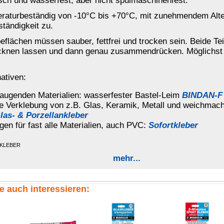
Glaskleber
5-Min.-Epoxy-
DUO-Mix Epoxy-Kleber
Kleber
transparent
DICHTFIX (Toluol)
Klebe-&Dichtungskitt
Universalkleber
transparent
grau