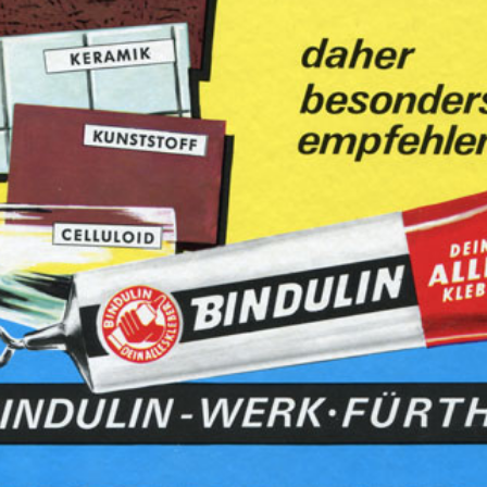
r. Verursacht schwere Augenreizung. Kann Schläfrigkeit und
 gelangen.
Von Hitze, heißen Oberflächen, Funken, offenen
fernhalten. Nicht rauchen. Einatmen von Staub / Rauch / Gas /
EI VERSCHLUCKEN: Sofort Arzt anrufen. Ist ärztlicher Rat
ichnungsetikett bereithalten. BEI KONTAKT MIT DEN AUGEN:
sser ausspülen. Eventuell vorhandene Kontaktlinsen nach
n. Inhalt/Behälter gemäß lokalen Vorschriften der Entsorgung
 rissiger Haut führen.
Kontakt
BINDULIN
gegründet 
®
Technische Auskunft:
e-Mail: shop(at)bindulin.de
BINDULIN-WERK
®
nal)
H.L.Schönleber GmbH
Sicherheitsdatenblätter:
e-Mail: sdb(at)bindulin.de
Wehlauer Str. 49-59
90766 Fürth
Produktfragen
bitte nur per e-Mail
oder
Deutschland / Germany
Kontaktformular
.
Anfahrt
(Google maps)
Wir sind für Sie da:
Bitte vorher absprechen.
Mo-Do:
8:00 - 15:30 Uhr
Fr:
8:00 - 13:30 Uhr
Shop-Hotline:
0911 - 73 08 478