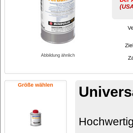
Abbildung ähnlich
Zahlung:
|
B
Zahlungs- und 
Größe wählen
Universal-Ver
Hochwertiges Löse- u
alle gängigen Lack
100 ml Flasche
1-komp. Öl-, Kunst
Chlorkautschuklac
Lackfarben
Alkydharzlacke
250 ml Flasche
Holzlasuren
Öl-, Rostschutz- un
Zum Einstellen der Str