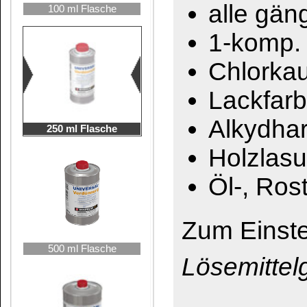
500 ml Flasche
Lösemittelgemisch, n
Das könnte Sie auch interessieren:
1000 ml Flasche
Aceton
Ethylacetat
2,5 Liter Kanne
Spiritus 99 %
Terpentinersatz
5 Liter Kanne