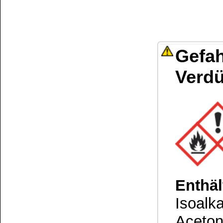
Kundenservice
Zahlungsmethoden
Kundenkonto
Zahlungs- und Versandinformationen
Banküberweisung
(auch Internatio
AGB und Kundeninformationen
Widerrufsbelehrung
Wir versenden mit
Barrierefreiheitserklärung
&
Datenschutz
Impressum
Die Informationen auf dem Produktetikett sind s
Unsere Produkte haben - sofern nicht beim Produkt anders
Alle Preise sind Bruttopreise in Euro (€), inklusive der gesetzli
Copyright © 2009-2026 BINDULIN-WERK H.L.Schönleber GmbH • © 2009-2026 Nicol