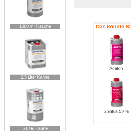
Verbraucherinforma
10 Liter Kanne
Inhaltsstoffangabe
Detergenzienveror
Aromatische Koh
25 Liter Hobbock
Aliphatische Ko
Methylacetat
Methanol
Ethylacetat
Aceton
Pflichtangabe: L
Webseite der Eu
Hier finden Sie 