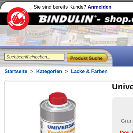
Sie sind bereits Kunde?
Anmelden
Holzleime
Leimfibel
®
Startseite
>
Kategorien
>
Lacke & Farben
Universal-Verdün
18,79
€
Preis:
(inkl. MwSt.)
Grundpreis:
75,16 €
pro Lit
Der Artikel wird nicht 
(USA)
versendet.
Versand:
34,37 €
(
Pak
Versandkosten än
der Anzahl der bes
Ziel-Land:
Vereinigte 