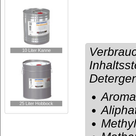
Tabelle der Ent
INCI-Bezeichnu
des Europäische
CAS-Nummern ber
BfR-Registrierun
UFI: 3PM0-20TY-