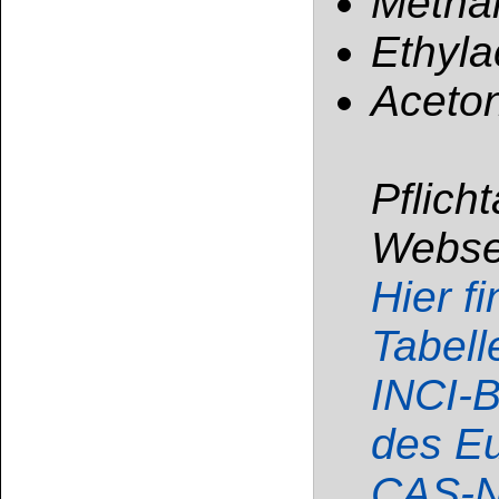
Gefahrenhinweis
Verdünnung
GE
Enthält:
Kohlenwass
Isoalkane, Cycloalk
Aceton
Flüssigkeit und Dam
Verschlucken und Ein
sein. Verursacht 
Schläfrigkeit und B