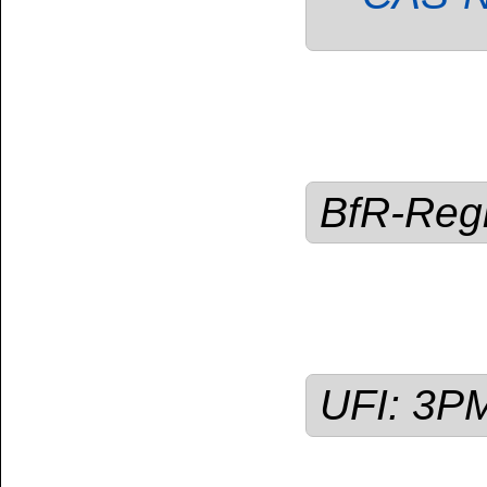
für Wasserorganismen,
Darf nicht in die
Von Hitze, heißen 
Flammen sowie ander
Nicht rauchen. Eina
Nebel / Dampf /
VERSCHLUCKEN: Sofor
Rat erforderl
Kennzeichnung
Schutzhandschuhe / 
Gesichtsschutz trage
Vorschriften der Ent
Wiederholter Kontak
Haut führen.