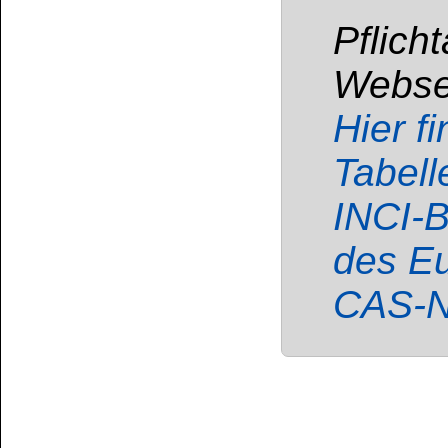
Enthält:
Kohlenwass
Isoalkane, Cyclene
Flüssigkeit und Dam
Verschlucken und Ein
sein. Kann Schlä
verursachen. Gift
langfristiger Wirkung.
Darf nicht in die
Von Hitze, heißen 
Flammen sowie ander
Nicht rauchen. Eina
Nebel / Dampf /
VERSCHLUCKEN: Sofor
Rat erforderl
Kennzeichnungsetiket
gemäß lokalen Vorsch
Wiederholter Kontak