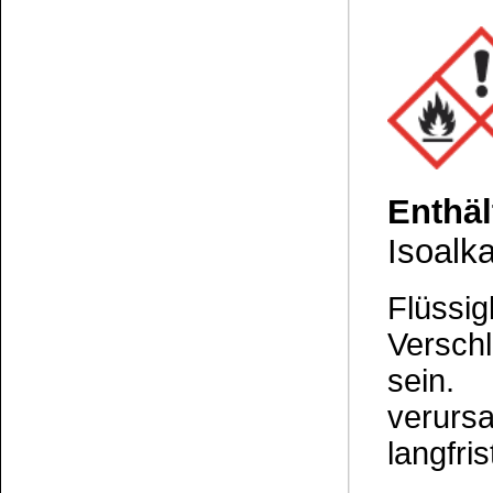
Die Informationen auf dem Produktetikett sind s
Unsere Produkte haben - sofern nicht beim Produkt anders
Alle Preise sind Bruttopreise in Euro (€), inklusive der gesetzli
Copyright © 2009-2026 BINDULIN-WERK H.L.Schönleber GmbH • © 2009-2026 Nicol