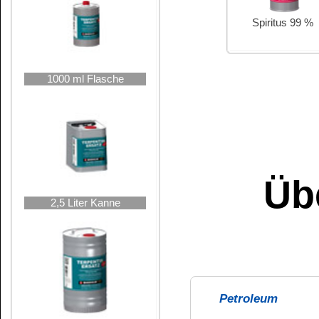
nicht flüchtig
stark rückfettend
niedrige Dest
10 Liter Kanne
nach
DESTILLAT
hohe Destilla
nicht rückfettend
sehr flüchtig
25 Liter Hobbock
Spiritus 99 %
Aceton
Verbraucherinforma