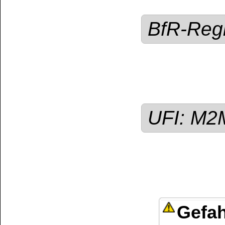
Haut führen.
Sonstige Hinweise /
Brenn-, Treib-, Heiz-
werden!
Kundenservice
Zahlungsmethoden
Kundenkonto
Zahlungs- und Versandinformationen
Banküberweisung
(auch Internatio
AGB und Kundeninformationen
Widerrufsbelehrung
Wir versenden mit
Barrierefreiheitserklärung
&
Datenschutz
Impressum