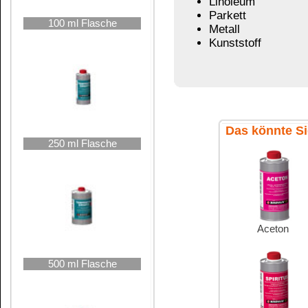
500 ml Flasche
Spiritus 99 %
Kunstharz-
Verdünnung
1000 ml Flasche
Übersicht
2,5 Liter Kanne
De
Petroleum
Terpentiner
5 Liter Kanne