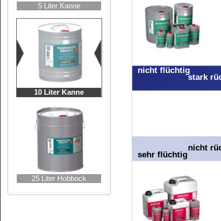
Inhaltsstoffangabe
Detergenzienveror
>30% aliphatisc
Pflichtangabe: L
Webseite der Eu
Hier finden Sie 
Tabelle der Ent
INCI-Bezeichnu
des Europäische
CAS-Nummern ber