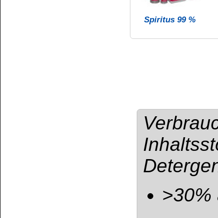
BfR-Registrierun
UFI: M2M0-J006-
Gefahrenhinweis
GE