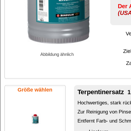
Abbildung ähnlich
Zahlung:
|
B
Zahlungs- und 
Größe wählen
Terpentinersatz
10 Liter Kanne
Hochwertiges, stark rückfettendes Reinigungsmit
Zur Reinigung von Pinseln, Walzen und Arbeitsg
Entfernt Farb- und Schmutzflecken auf lösemitt
Linoleum
Parkett
100 ml Flasche
Metall
Kunststoff
Das könnte Sie auch interessieren:
250 ml Flasche
Aceton
Ethylacetat