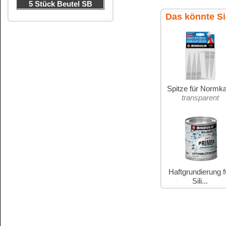
Gefahrenhinweise für Spitze
keine Gefahrenhinweise:
Kundenservice
Zahlungsmethoden
Kundenkonto
Zahlungs- und Versandinformationen
Banküberweisung
(auch Internatio
AGB und Kundeninformationen
Widerrufsbelehrung
Wir versenden mit
Barrierefreiheitserklärung
&
Datenschutz
Impressum