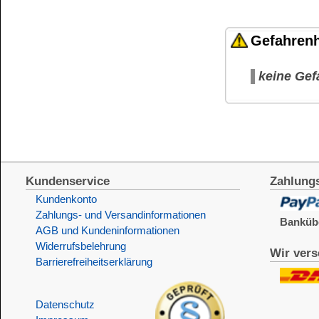
Die Informationen auf dem Produktetikett sind s
Unsere Produkte haben - sofern nicht beim Produkt anders
Alle Preise sind Bruttopreise in Euro (€), inklusive der gesetzli
Copyright © 2009-2026 BINDULIN-WERK H.L.Schönleber GmbH • © 2009-2026 Nicol