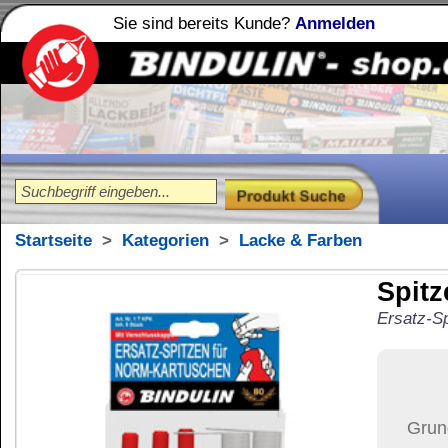
Sie sind bereits Kunde?
Anmelden
Holzleime
Leimfibel
®
Startseite
>
Kategorien
>
Lacke & Farben
Spitze für Kartus
Ersatz-Spitze Norm-Kartusche m
14,03
€
Preis:
(inkl. MwSt.)
Grundpreis:
2,81 €
pro Stü
Menge:
Versand:
6,42 €
(
im U
Versandkosten än
der Anzahl der bes
Ziel-Land:
Vereinigte 