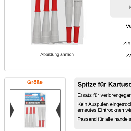
Abbildung ähnlich
Zahlung:
|
B
Zahlungs- und 
Größe
Spitze für Kartusche & Kappe
5 St
Ersatz für verlorengegangene oder eingetrockne
Kein Auspulen eingetrockneter Kartuschenspitz
erneutes Eintrocknen wird durch die Verschluss
Passend für alle handelsüblichen Norm-Kartusc
5 Stück Beutel SB
Das könnte Sie auch interessieren:
Spitze für Normkartusche
DICHTFIX (Toluol)
transparent
transparent
Haftgrundierung für
Silikon-Dicht
Sili...
transparent