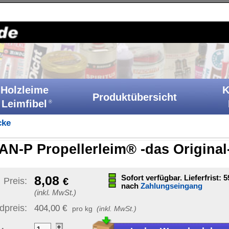
Holzkitt-Shop
|
Startseite
|
Kontakt
|
Barrierefreiheit
|
A
Klebstoffe
Produktübersicht
Ih
Katalog
rleim® -das Original-
20 g Flasche SB
Sonstige Artikelinformat
Sofort verfügbar. Lieferfrist: 59-61
Werktage
nach
Zahlungseingang
Artikelnummer:
BP 7
GTIN / EAN:
40070890085
kg
(inkl. MwSt.)
Bruttogewicht:
49 g
unverb. Preisempf.:
2,36 
Produkt ist frostempfindl
Versand nur bei Temp. über
mschlag
)
|
Ziel-Land ändern
Versand möglich nach:
dern sich mit
tellen Artikel.
Staaten von Amerika (USA)
anküberweisung