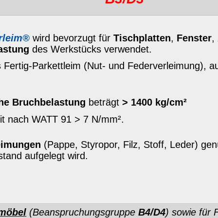
ss
in
B2/D2
Qualität oder unseren
BINDAN-IQ pH-
en
pH-neutralen
,
durchschlagssicheren
BINDAN-FL
e Probleme mit Beizen und Wasserlacken, keine
bei Ahorn, Birnbaum, Kirschbaum, etc.).
BINDAN-BB Bastelleim
, welcher in
schon im flüssigen Zustand bedenkenlos in
ere Holzleime finden Sie in unserer
Leimfibel
.
ropellerleim®
finden Sie auf Seite 20.
renzeichen von
BINDULIN-WERK
H.L.Schönleber GmbH. Wie auch
ukte von Produktfälschungen nicht verschont. Wir warnen vor
llerleim
tragen. Echte Qualität heißt
BINDAN
.
IM PROPELLERLEIM
mehr...