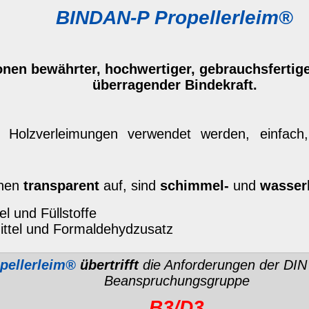
fft
die Anforderungen der DIN 68 602/EN 204 für die
anspruchungsgruppe
B3/D3
gt für
Tischplatten
,
Fenster
,
Außentüren
sowie bei
cks verwendet.
 (Nut- und Federverleimung), auch für Spanplatten und
beträgt
> 1400 kg/cm²
7 N/mm².
yropor, Filz, Stoff, Leder) genügt es, wenn auf die Teile
.
ungsgruppe
B4/D4
) sowie für Füllungen und zum
türen
und
Fensterläden
verwenden sie unseren
DAN-D4
.
Eiche) können Verfärbungen auftreten, hier empfehlen