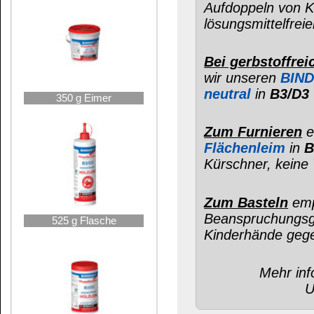
Das könnte Sie auch interessieren:
800 g PE-Dose
Leimspachtel
Holzleimprobe
BINDAN-P Pr...
BINDAN-P P...
1000 g Flasche
BINDAN-RS Leim-
BINDAN-BB - die
Express
Innovati...
Arbeitsvorbereitung:
2,5 kg Eimer
Die zu verleimenden Flächen müssen
trocken
,
oder
Aceton
.
Sind hochgradig glatte Flächen (z.B. durch Ver
verleimende Fläche kurz mit feinem Korn angesc
Leim ausreichend Oberfläche zur Vernetzung fin
(Buchenholz – hier immer empfehlenswert) für F