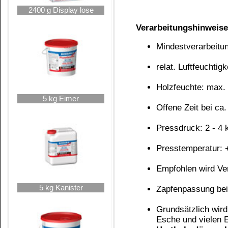
bei 20 °C ab 35 Min.; bei 60 – 80 °C: 4 Min
Widerrufen
Verleimung exotischer Hölzer:
Exoten weisen oft eine sehr hohe Holzfeuchte, 
Verleimung nicht sofort nach dem Hobeln oder 
warten, damit im Bereich der Leimfuge eine nied
bei Lärche) wird eine höhere Endfestigkeit dann
oder mit
Aceton
entfettet werden. (Keine Verdün
Weiterbehandlung:
Eine Weiterbehandlung (Naturgrundierung, Holzi
Aushärtung der Leimfuge, frühestens nach 10 Ta
Allgemeines:
Bei der Verarbeitung ist insbesondere darauf zu 
Werkzeuge (Maschinen, Zwingen, Haltevorr
Material
Leim
Raumluft
immer die selbe Temperatur haben, anderenfalls 
Filmbildung verlangsamt.
Bei großen Unterschieden in der einzelnen Temper