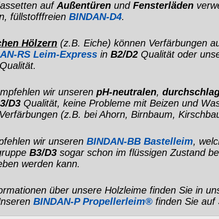
BINDAN-B4 (1-
BINDAN-D4 (1-
BINDAN-F
Komponenten...
Komponenten...
Holzleim-D3
BINDAN-FL
BINDAN-CIN
BINDAN-R
Flächenleim
Bootsleim
Holzleim-D3
fettfrei
und
sauber
sein. Verwenden Sie hierzu
Spiritus 99 %
wendung selbstschärfender Hobelmesser) entstanden. Soll die zu
hliffen werden (oder auch Einsatz eines Zahnhobels), damit der
det. Die DIN 53254 sieht bei der Herstellung des Prüfkörpers
estigkeitsproben ein Anschleifen mit Körnung 150 vor.