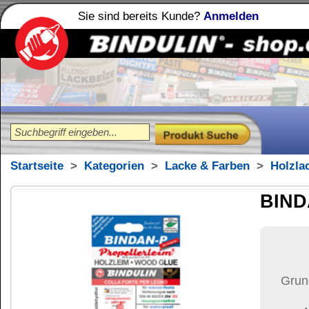
Sie sind bereits Kunde?
Anmelden
Holzleime
Leimfibel
®
Startseite
>
Kategorien
>
Lacke & Farben
>
Holzlacke
BINDAN-P Propelle
8,08
€
Preis:
(inkl. MwSt.)
Grundpreis:
404,00 €
pro 
Menge:
Versand:
6,42 €
(
im U
Versandkosten än
der Anzahl der bes
Ziel-Land:
Vereinigte 
Zahlung:
|
B