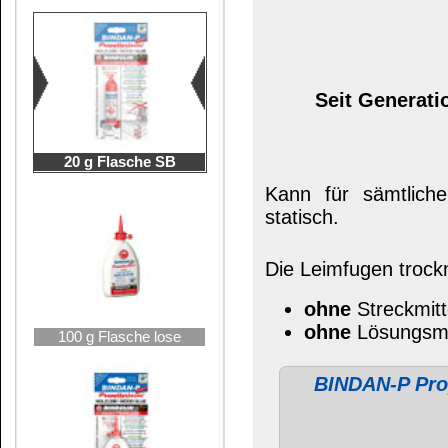
BINDAN-P Propellerleim®
übertri
Be
100 g Flasche SB
BINDAN-P Propellerleim®
wird bevorzu
zukünftig
hoher Belastung
des Werkstü
Bestens geeignet als Fertig-Parkettleim
Laminatböden.
Die
durchschnittliche Bruchbelastung
200 g Flasche lose
Wärmestandfestigkeit nach WATT 91 > 
Bei einfachen Verleimungen
(Pappe, St
ein schwerer Gegenstand aufgelegt wird
280 g Flasche
Für Feuchtraummöbel
(Beanspruch
Aufdoppeln von Kassetten auf
Außen
lösungsmittelfreien, füllstofffreien
BIN
Bei gerbstoffreichen Hölzern
(z.B. 