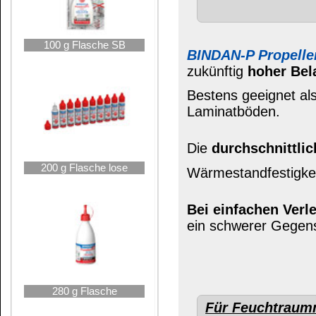
wir unseren
BINDAN-RS Leim-Expre
neutral
in
B3/D3
Qualität.
350 g Eimer
Zum Furnieren
empfehlen wir unser
Flächenleim
in
B3/D3
Qualität, kein
Kürschner, keine Verfärbungen (z.B. 
Zum Basteln
empfehlen wir unseren
Beanspruchungsgruppe
B3/D3
sogar 
525 g Flasche
Kinderhände gegeben werden kann.
Mehr informationen über uns
Unseren
BINDAN-P P
500 g PE-Dose
Warnung vor Plagiaten
BINDAN-P Propellerleim
ist eingetragenes Wa
andere Markenprodukte, werden unsere Prod
nachahmenden Produkten die den Namen
Prope
570 g Flasche
Ref. Praktikus (Praktisch) 712 HOLZKALTLE