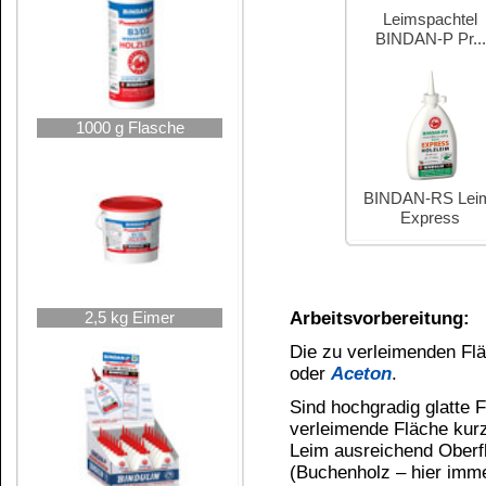
Die Presszeit ist anhängig von Temperatur, Luft
der Holzfeuchte. Die Zugabe von Wärme verkürzt
Die Prüfung nach DIN 68 602 auf die Beanspru
10 kg Kanister
nach DIN 53 254 die Holzart Buche ungedämpft, 
Leimauftragsmenge von 160 g/m², einem Pressdr
BINDAN-P Propellerleim®
besitzt eine schnel
60 °C und 80 °C und kann so für die Verleimung
sogenannten Kurztaktpressen eingesetzt werde
Sind die Hölzer nicht spannungsfrei, bei hoh
25 kg Rundhobbock
wird bei niedriger Presstemperatur empfohl
Wir empfehlen die Einhaltung folgender Mindest
Massivholzverleimung
bei 20 °C ab 30 Min.; bei 50 - 60 °C ab 20 
25 kg Kanister
Fugenverleimung
bei 20 °C ab 20 Min.; bei 50 – 60 °C ab 15
Kunststoffplatten, Tischlerplatten
bei 20 °C ab 35 Min.; bei 50 – 60 °C ab 15
Schichtpressstoffplatten