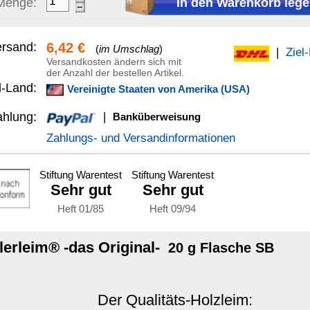
Versandinformationen
Stiftung Warentest
Sehr gut
Heft 09/94
ginal-
20 g Flasche SB
 Qualitäts-Holzleim:
-P Propellerleim®
chwertiger, gebrauchsfertiger Kunstharzleim mit
ragender Bindekraft.
 verwendet werden, einfach, komplex, dekorativ oder
, sind
schimmel-
und
wasserbeständig
.
ydzusatz