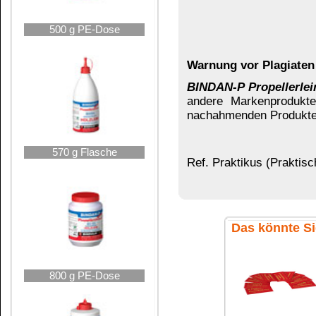
2400 g Display lose
Verarbeitungshinweise:
Mindestverarbeitungstemperatur: + 10 °C, 
relat. Luftfeuchtigkeit: günstig: 55 %
Holzfeuchte: max. 14 %, günstig 8 - 12 %
5 kg Eimer
Offene Zeit bei ca. 20 °C: ca. 8 – 10 Min.
Pressdruck: 2 - 4 kg/cm²
Presstemperatur: + 15 °C bis + 80 °C, gün
Empfohlen wird Verwendung von verzugfre
5 kg Kanister
Zapfenpassung bei - 0,1
Grundsätzlich wird ein
zweiseitiger Leima
Esche und vielen Exoten) ist er unbedingt e
Hartholz dünner Leimauftrag.
Der Leimau
Bei Harthölzern
(Eiche, Buche, Esche und
Wartezeit von ca. 4 Minuten
einzuhalten, 
einzudringen.
10 kg Eimer
Presszeit: