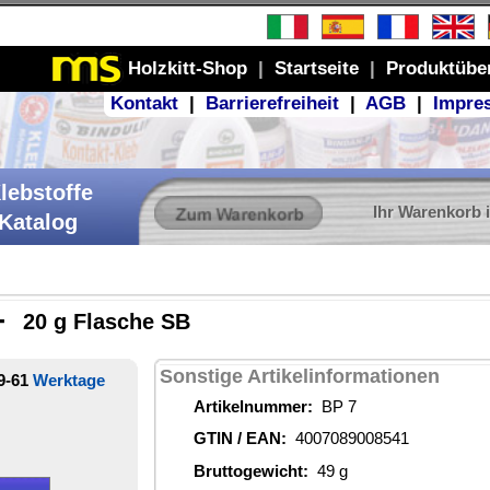
Produktübersicht
GB
|
Impressum
r Warenkorb ist leer
ionen
41
€
ich
 3°C