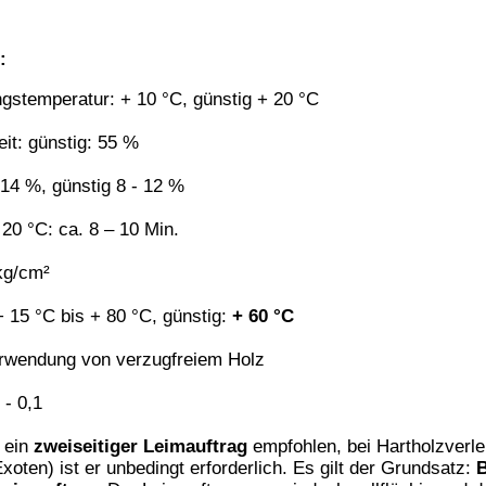
. ± 1 Min.
sowie hohen Fett- und Harzgehalt auf. Wir empfehlen, die
Schlitzen durchzuführen, sondern mindestens 24 - 48 Stunden zu
rigere Holzfeuchte erreicht wird. Bei hohem Harzgehalt (z.B. auch
 erzielt, wenn die zu verleimenden Teile vorher mit
Spiritus 99 %
ner hierfür verwenden!)
mprägnierung, Lackierung usw.) soll erst nach vollständiger
gen, erfolgen.
achten, dass alle an der Verleimung beteiligten Faktoren:
ichtungen u.ä.)
findet ein laufender Temperaturausgleich statt, der die
aturen ist die Filmbildung gänzlich verhindert. Günstig ist ein