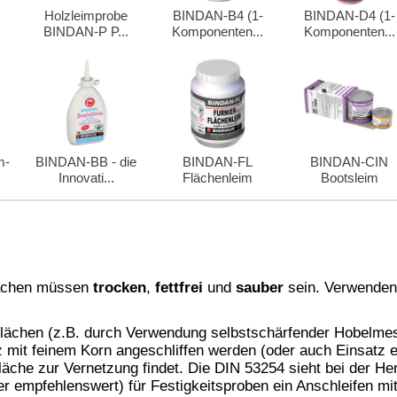
feuchtigkeit, Holzart, Stärke des Leimauftrags und insbesondere
 die Abbindezeit, Kälte verlängert den Abbindevorgang.
chungsgruppe B3 verwendet zur Herstellung des Probekörpers
bei 12 %+/- 1 % Holzfeuchte, einer beidseitigen
uck von ca. 0,7 N/mm², bei (20+/-2) °C die Presszeit von 2h.
le Zunahme der Bindefestigkeit bei Presstemperaturen zwischen
 von Schichtpressstoffplatten beim Postformingverfahren und in
n.
er Holzfeuchte oder geringer Saugfähigkeit der Werkstücke,
en,
die Presszeiten mindestens zu verdoppeln.
presszeiten:
Min.
 Min.
 Min.