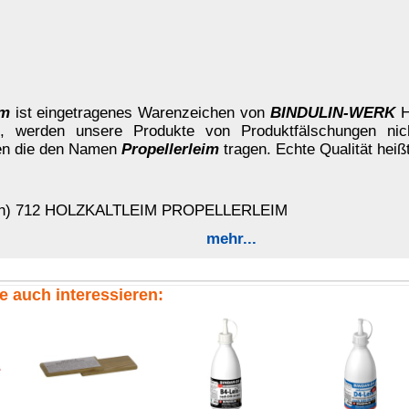
günstig + 20 °C
stig:
+ 60 °C
iem Holz
uftrag
empfohlen, bei Hartholzverleimungen (z.B. Eiche, Buche,
rforderlich. Es gilt der Grundsatz:
Bei Weichholz dicker, bei
ftrag muss jedoch vollflächig und deckend sein.
 vielen Exoten) ist es zweckmäßig, nach dem Leimauftrag eine
damit der Leim genügend Zeit hat, in die Holzoberfläche