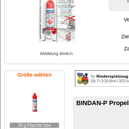
Abbildung ähnlich
Zahlungs- und 
Stiftung Warentest
Größe wählen
Sehr gut
Heft 01/85
BINDAN-P Propellerleim® -das Ori
Der
20 g Flasche lose
BINDAN
Seit Generationen bewährter, ho
über
20 g Flasche SB
Kann für sämtliche Holzverleimungen
statisch.
Die Leimfugen trocknen
transparent
auf
ohne
Streckmittel und Füllstoffe
ohne
Lösungsmittel und Formaldeh
100 g Flasche lose